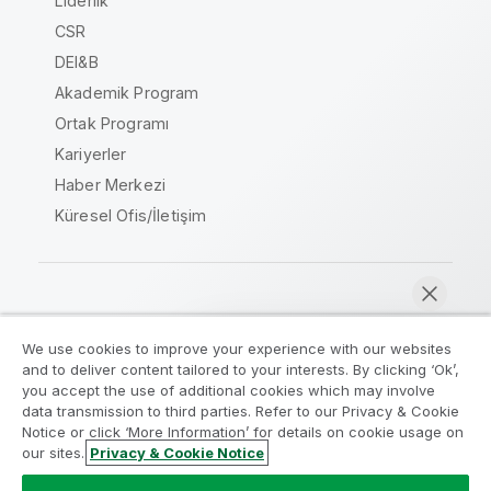
Liderlik
CSR
DEI&B
Akademik Program
Ortak Programı
Kariyerler
Haber Merkezi
Küresel Ofis/İletişim
Qlik Topluluğu
We use cookies to improve your experience with our websites
and to deliver content tailored to your interests. By clicking ‘Ok’,
Yasal sözleşmeler
Ürün Koşulları
you accept the use of additional cookies which may involve
data transmission to third parties. Refer to our Privacy & Cookie
Legal Policies
Legal Policies
Notice or click ‘More Information’ for details on cookie usage on
Kullanım koşulları
Ticari markalar
our sites.
Privacy & Cookie Notice
Şimdi sohbet et
Do Not Share My Info