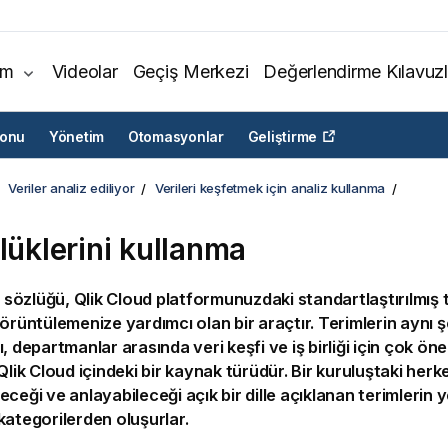
ım
Videolar
Geçiş Merkezi
Değerlendirme Kılavuzl
yonu
Yönetim
Otomasyonlar
Geliştirme
Veriler analiz ediliyor
Verileri keşfetmek için analiz kullanma
lüklerini kullanma
i sözlüğü,
Qlik Cloud
platformunuzdaki standartlaştırılmış t
görüntülemenize yardımcı olan bir araçtır. Terimlerin aynı ş
, departmanlar arasında veri keşfi ve iş birliği için çok önem
Qlik Cloud
içindeki bir kaynak türüdür. Bir kuruluştaki herk
ceği ve anlayabileceği açık bir dille açıklanan terimlerin y
kategorilerden oluşurlar.