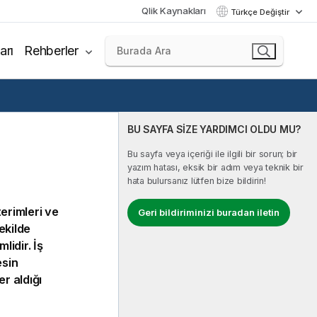
Qlik Kaynakları
Türkçe Değiştir
arı
Rehberler
BU SAYFA SİZE YARDIMCI OLDU MU?
Bu sayfa veya içeriği ile ilgili bir sorun; bir
yazım hatası, eksik bir adım veya teknik bir
hata bulursanız lütfen bize bildirin!
erimleri ve
Geri bildiriminizi buradan iletin
ekilde
lidir. İş
esin
er aldığı