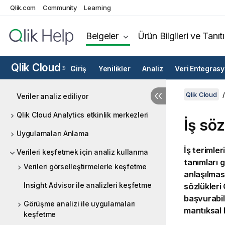
Qlik.com
Community
Learning
Belgeler
Ürün Bilgileri ve Tanıt
Qlik Cloud
Giriş
Yenilikler
Analiz
Veri Entegras
®
Qlik Cloud
Veriler analiz ediliyor
Qlik Cloud Analytics etkinlik merkezleri
İş söz
Uygulamaları Anlama
İş terimler
Verileri keşfetmek için analiz kullanma
tanımları 
Verileri görselleştirmelerle keşfetme
anlaşılması
Insight Advisor ile analizleri keşfetme
sözlükleri
başvurabile
Görüşme analizi ile uygulamaları
mantıksal 
keşfetme