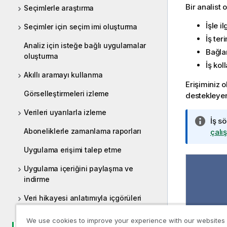
Bir analist 
Seçimlerle araştırma
İşle i
Seçimler için seçim imi oluşturma
İş ter
Analiz için isteğe bağlı uygulamalar
Bağla
oluşturma
İş kol
Akıllı aramayı kullanma
Erişiminiz o
Görselleştirmeleri izleme
destekleyen 
Verileri uyarılarla izleme
B
İş s
Aboneliklerle zamanlama raporları
i
çalı
l
Uygulama erişimi talep etme
g
i
Uygulama içeriğini paylaşma ve
n
indirme
o
Veri hikayesi anlatımıyla içgörüleri
t
paylaşma
u
We use cookies to improve your experience with our websites