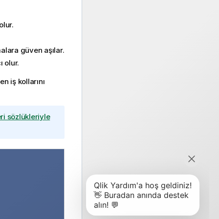
olur.
alara güven aşılar.
 olur.
n iş kollarını
eri sözlükleriyle