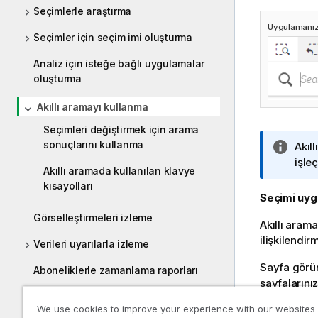
Seçimlerle araştırma
Uygulamanızd
Seçimler için seçim imi oluşturma
Analiz için isteğe bağlı uygulamalar
oluşturma
Akıllı aramayı kullanma
Seçimleri değiştirmek için arama
sonuçlarını kullanma
B
Akıl
i
işle
Akıllı aramada kullanılan klavye
l
kısayolları
g
Seçimi uyg
i
Görselleştirmeleri izleme
Akıllı arama
n
ilişkilendi
o
Verileri uyarılarla izleme
t
Sayfa gör
Aboneliklerle zamanlama raporları
u
sayfalarını
Uygulama erişimi talep etme
aramalarınız
We use cookies to improve your experience with our websites