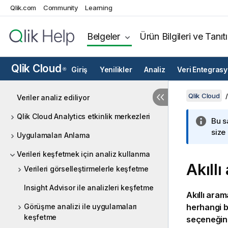
Qlik.com
Community
Learning
Belgeler
Ürün Bilgileri ve Tanıt
Qlik Cloud
Giriş
Yenilikler
Analiz
Veri Entegras
®
Qlik Cloud
Veriler analiz ediliyor
Qlik Cloud Analytics etkinlik merkezleri
Bu s
size
Uygulamaları Anlama
Verileri keşfetmek için analiz kullanma
Akıll
Verileri görselleştirmelerle keşfetme
Insight Advisor ile analizleri keşfetme
Akıllı ara
Görüşme analizi ile uygulamaları
herhangi b
keşfetme
seçeneğine