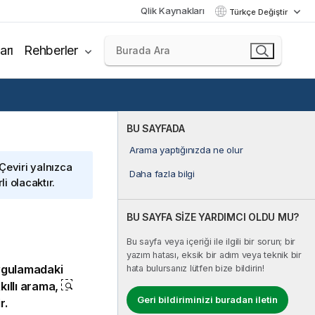
Qlik Kaynakları
Türkçe Değiştir
arı
Rehberler
BU SAYFADA
Arama yaptığınızda ne olur
 Çeviri yalnızca
Daha fazla bilgi
i olacaktır.
BU SAYFA SİZE YARDIMCI OLDU MU?
Bu sayfa veya içeriği ile ilgili bir sorun; bir
yazım hatası, eksik bir adım veya teknik bir
ygulamadaki
hata bulursanız lütfen bize bildirin!
kıllı arama,
Geri bildiriminizi buradan iletin
r.