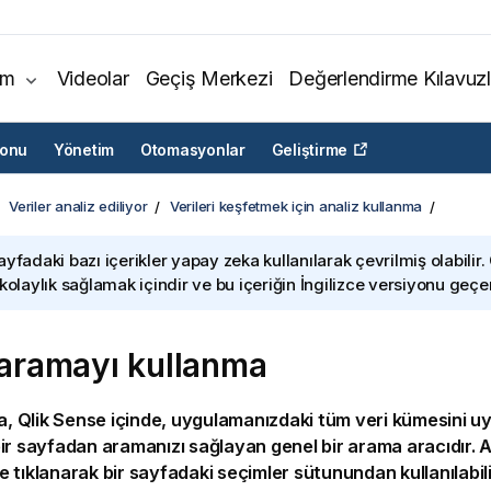
ım
Videolar
Geçiş Merkezi
Değerlendirme Kılavuzl
yonu
Yönetim
Otomasyonlar
Geliştirme
Veriler analiz ediliyor
Verileri keşfetmek için analiz kullanma
ayfadaki bazı içerikler yapay zeka kullanılarak çevrilmiş olabilir.
 kolaylık sağlamak içindir ve bu içeriğin İngilizce versiyonu geçerl
ı aramayı kullanma
ma,
Qlik Sense
içinde,
uygulamanızdaki
tüm veri kümesini u
ir
sayfadan
aramanızı sağlayan genel bir arama aracıdır. A
 tıklanarak bir sayfadaki
seçimler
sütunundan kullanılabili