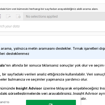
aki tüm veri kümesini herhangi bir sayfadan arayabildiğiniz akıllı arama
alanı
.
lı arama, yalnızca metin aramasını destekler. Tırnak işaretleri dı
çleri desteklenmez
ula
'nın altında bir sonuca tıklarsanız sonuçlar yok olur ve seçim 
, bir sayfadaki verileri analiz ettiğinizde kullanılabilir. Veri sonuçl
rmeler bulmanıza ve seçimler yapmanıza yardımcı olur.
ünümünde
Insight Advisor
üzerine tıklayarak erişebileceğiniz
Ins
zdaki
görselleştirmelerde
veri arayabilirsiniz.
Insight Advisor
ayrı
ı temel alarak yeni görselleştirmeler de oluşturabilir.
 and to
Ok