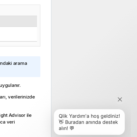
şındaki arama
uygulanır.
arı, verilerinizde
ight Advisor
ile
ca veri