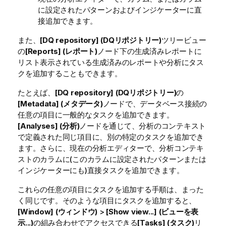
に設定されたパターンおよびインジケーターに直
接追加できます。
また、
[DQ repository] (DQリポジトリー)
ツリービュー
の
[Reports] (レポート)
ノード下の生成済みレポートに
リスト表示されている生成済みのレポートや分析にタス
クを追加することもできます。
たとえば、
[DQ repository] (DQリポジトリー)
の
[Metadata] (メタデータ)
ノードで、データベース接続の
任意の項目に一般的なタスクを追加できます。
[Analyses] (分析)
ノードを通じて、分析のコンテキスト
で定義された同じ項目に、別の特定のタスクを追加でき
ます。さらに、現在の分析エディターで、分析コンテキ
ストのカラムに(このカラムに設定されたパターンまたは
インジケーターにも)直接タスクを追加できます。
これらの任意の項目にタスクを追加する手順は、まった
く同じです。そのような項目にタスクを追加すると、
[Window] (ウィンドウ)
>
[Show view...] (ビューを表
示...)
の組み合わせでアクセスできる
[Tasks] (タスク)
リ