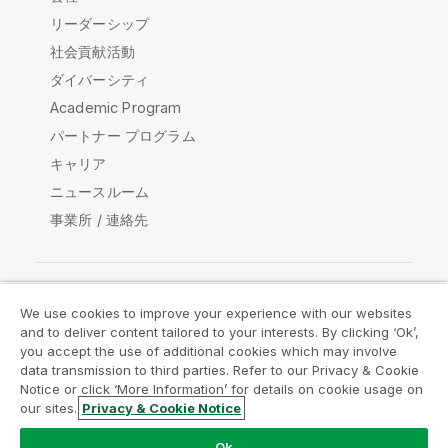
リーダーシップ
社会貢献活動
ダイバーシティ
Academic Program
パートナー プログラム
キャリア
ニュースルーム
事業所 / 連絡先
We use cookies to improve your experience with our websites
Qlik コミュニティ
and to deliver content tailored to your interests. By clicking ‘Ok’,
you accept the use of additional cookies which may involve
data transmission to third parties. Refer to our Privacy & Cookie
法的契約
製品規約
Legal Policies
Notice or click ‘More Information’ for details on cookie usage on
リーガルポリシー
利用規約
商標
our sites.
Privacy & Cookie Notice
Do Not Share My Info
Ok