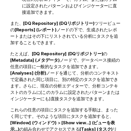
に設定されたパターンおよびインジケーターに直
接追加できます。
また、
[DQ Repository] (DQリポジトリー)
ツリービュー
の
[Reports] (レポート)
ノードの下で、生成されたレポ
ートまたはその下にリストされている分析にタスクを追
加することもできます。
たとえば、
[DQ Repository] (DQリポジトリー)
の
[Metadata] (メタデータ)
ノードで、データベース接続の
任意の項目に一般的なタスクを追加できます。
[Analyses] (分析)
ノードを通じて、分析のコンテキスト
で定義された同じ項目に、別の特定のタスクを追加でき
ます。さらに、現在の分析エディターで、分析コンテキ
ストのカラムに(このカラムに設定されたパターンまたは
インジケーターにも)直接タスクを追加できます。
これらの任意の項目にタスクを追加する手順は、まった
く同じです。そのような項目にタスクを追加すると、
[Window] (ウィンドウ)
>
[Show view...] (ビューを表
示...)
の組み合わせでアクセスできる
[Tasks] (タスク)
リ