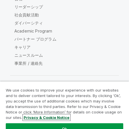
リーダーシップ
社会貢献活動
ダイバーシティ
Academic Program
パートナー プログラム
キャリア
ニュースルーム
事業所 / 連絡先
We use cookies to improve your experience with our websites
Qlik コミュニティ
and to deliver content tailored to your interests. By clicking ‘Ok’,
you accept the use of additional cookies which may involve
data transmission to third parties. Refer to our Privacy & Cookie
法的契約
製品規約
Legal Policies
Notice or click ‘More Information’ for details on cookie usage on
リーガルポリシー
利用規約
商標
our sites.
Privacy & Cookie Notice
Do Not Share My Info
Ok