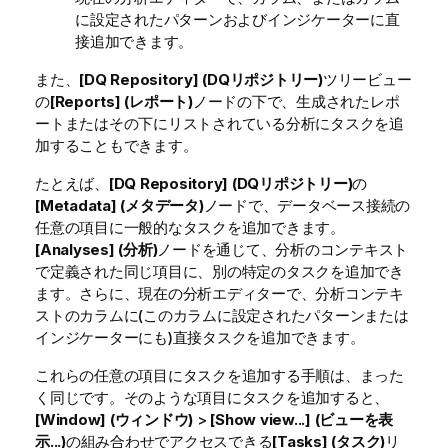
に設定されたパターンおよびインジケーターに直
接追加できます。
また、
[DQ Repository] (DQリポジトリー)
ツリービュー
の
[Reports] (レポート)
ノードの下で、生成されたレポ
ートまたはその下にリストされている分析にタスクを追
加することもできます。
たとえば、
[DQ Repository] (DQリポジトリー)
の
[Metadata] (メタデータ)
ノードで、データベース接続の
任意の項目に一般的なタスクを追加できます。
[Analyses] (分析)
ノードを通じて、分析のコンテキスト
で定義された同じ項目に、別の特定のタスクを追加でき
ます。さらに、現在の分析エディターで、分析コンテキ
ストのカラムに(このカラムに設定されたパターンまたは
インジケーターにも)直接タスクを追加できます。
これらの任意の項目にタスクを追加する手順は、まった
く同じです。そのような項目にタスクを追加すると、
[Window] (ウィンドウ)
>
[Show view...] (ビューを表
示...)
の組み合わせでアクセスできる
[Tasks] (タスク)
リ