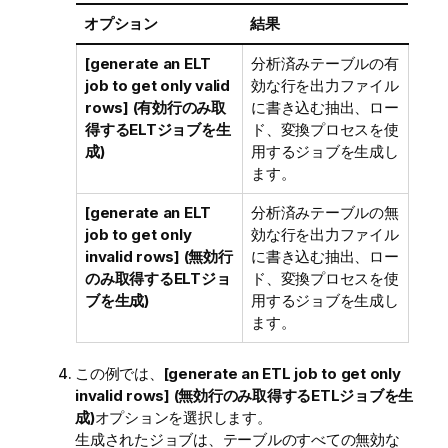
オプション
結果
[generate an ELT
分析済みテーブルの有
job to get only valid
効な行を出力ファイル
rows] (有効行のみ取
に書き込む抽出、ロー
得するELTジョブを生
ド、変換プロセスを使
成)
用するジョブを生成し
ます。
[generate an ELT
分析済みテーブルの無
job to get only
効な行を出力ファイル
invalid rows] (無効行
に書き込む抽出、ロー
のみ取得するELTジョ
ド、変換プロセスを使
ブを生成)
用するジョブを生成し
ます。
この例では、
[generate an ETL job to get only
invalid rows] (無効行のみ取得するETLジョブを生
成)
オプションを選択します。
生成されたジョブは、テーブルのすべての無効な