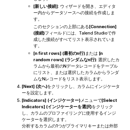
[新しい接続]
: ウィザードを開き、エディタ
ー内からデータソースへの接続を作成しま
す。
このセクションの上部にある
[Connection]
(接続)
フィールドには、
Talend Studio
で作
成した接続がすべてリスト表示されていま
す。
[n first rows] (最初のn行)
または
[n
random rows] (ランダムなn行)
: 選択したカ
ラムから最初のNデータレコードをテーブル
にリスト、または選択したカラムからランダ
ムなNレコードをリスト表示します。
[Next] (次へ)
をクリックし、カラムにインジケータ
ーを設定します。
[Indicators] (インジケーター)
メニューで
[Select
Indicators] (インジケーターを選択)
をクリック
し、カラムのプロファイリングに使用するインジ
ケーターを選択します。
分析するカラムの1つがプライマリキーまたは外部