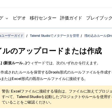
グ
ビデオ
移行センター
評価ガイド
プレイブッ
udioユーザーガイド
Talend Studioでメタデータを管理
埋め込みルール(Dro
イルのアップロードまたは作成
..] (新規ルール...)
ウィザードでは、次のいずれかを行えます。
作成されたルールを保管するDrools形式のルールファイルを作成す
olsまたはExcel形式の既存ルールファイルに接続する。
情
警告:
Excelファイルに接続する場合は、ファイルに加えてプロジ
報
すべて、
Talend Studio
を起動したプロジェクトやルールを使用す
メ
ていることをご確認ください。
モ