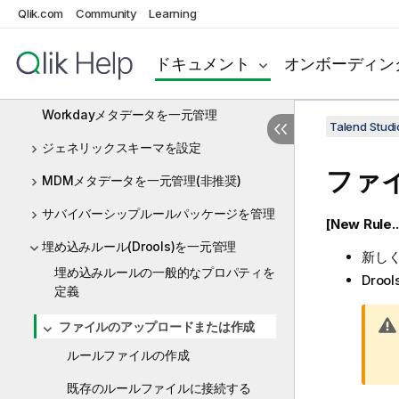
Qlik.com
Community
Learning
Marketoメタデータを一元管理
Salesforceメタデータを一元管理
ドキュメント
オンボーディン
Snowflakeメタデータを一元管理
Workdayメタデータを一元管理
Talend St
ジェネリックスキーマを設定
ファ
MDMメタデータを一元管理(非推奨)
サバイバーシップルールパッケージを管理
[New Rule.
埋め込みルール(Drools)を一元管理
新しく
埋め込みルールの一般的なプロパティを
Dro
定義
ファイルのアップロードまたは作成
ルールファイルの作成
既存のルールファイルに接続する