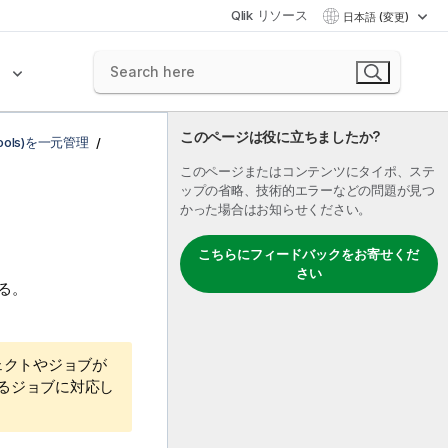
Qlik リソース
日本語 (変更)
ク
このページは役に立ちましたか?
ols)を一元管理
このページまたはコンテンツにタイポ、ステ
ップの省略、技術的エラーなどの問題が見つ
かった場合はお知らせください。
こちらにフィードバックをお寄せくだ
さい
る。
ェクトやジョブが
るジョブに対応し