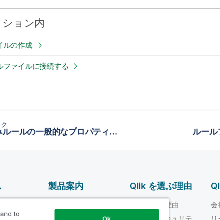
クション内
イルの作成
ルファイルに接続する
ック
埋め込みルールの一般的なプロパティを定義
ルール
ス
製品案内
Qlik を選ぶ理由
Q
データ統合とデータ
ルプ ビデオ
Qlik を選ぶ理由
会
品質
 and to
loper
信頼性とセキュリテ
リ
Ok