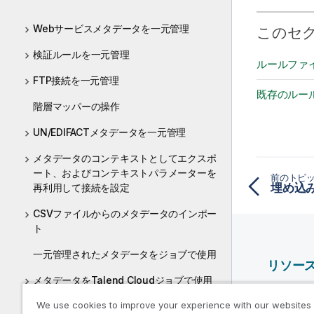
Webサービスメタデータを一元管理
このセ
検証ルールを一元管理
ルールファ
FTP接続を一元管理
既存のルー
階層マッパーの操作
UN/EDIFACTメタデータを一元管理
メタデータのコンテキストとしてエクスポ
ート、およびコンテキストパラメーターを
前のトピ
再利用して接続を設定
CSVファイルからのメタデータのインポー
ト
一元管理されたメタデータをジョブで使用
リソー
メタデータをTalend Cloudジョブで使用
Qlik ヘ
We use cookies to improve your experience with our websites
Couchbaseメタデータを一元管理
Qlik Deve