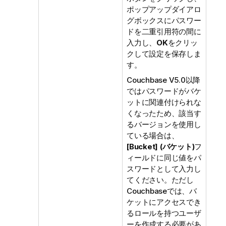
ポップアップダイアロ
グボックスにパスワー
ドを二重引用符の間に
入力し、
OK
をクリッ
クして設定を保存しま
す。
Couchbase V5.0以降
ではパスワードがバケ
ットに関連付けられな
くなったため、該当す
るバージョンを使用し
ている場合は、
[Bucket] (バケット)
フ
ィールドに同じ値をパ
スワードとして入力し
てください。ただし
Couchbaseでは、バ
ケットにアクセスでき
るロールを持つユーザ
ーを作成する必要があ