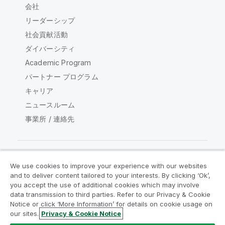
会社
リーダーシップ
社会貢献活動
ダイバーシティ
Academic Program
パートナー プログラム
キャリア
ニュースルーム
事業所 / 連絡先
We use cookies to improve your experience with our websites
Qlik コミュニティ
and to deliver content tailored to your interests. By clicking ‘Ok’,
you accept the use of additional cookies which may involve
data transmission to third parties. Refer to our Privacy & Cookie
法的契約
製品規約
Legal Policies
Notice or click ‘More Information’ for details on cookie usage on
リーガルポリシー
利用規約
商標
our sites.
Privacy & Cookie Notice
Do Not Share My Info