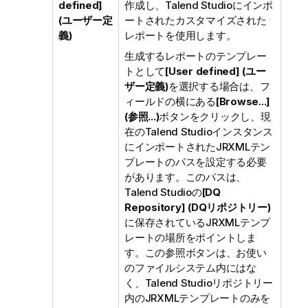
defined]
作成し、
Talend Studio
にインポ
(ユーザー定
ートされたカスタマイズされた
義)
レポートを使用します。
生成するレポートのテンプレー
トとして
[User defined] (ユー
ザー定義)
を選択する場合は、フ
ィールドの横にある
[Browse...]
(参照...)
ボタンをクリックし、現
在の
Talend Studio
インスタンス
にインポートされたJRXMLテン
プレートのパスを設定する必要
があります。このパスは、
Talend Studio
の
[DQ
Repository] (DQリポジトリー)
に保存されているJRXMLテンプ
レートの場所をポイントしま
す。この参照ボタンは、お使い
のファイルシステム内にはな
く、
Talend Studio
リポジトリー
内のJRXMLテンプレートのみを