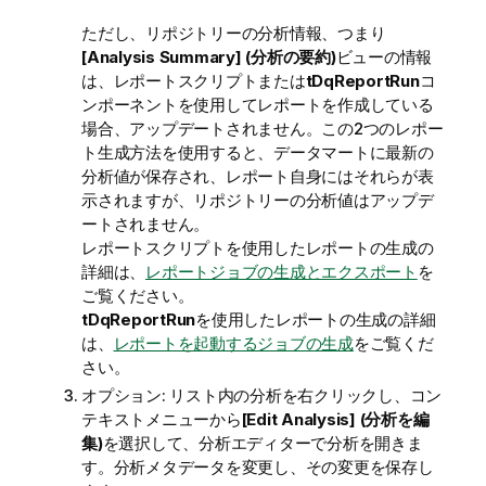
ただし、リポジトリーの分析情報、つまり
[Analysis Summary] (分析の要約)
ビューの情報
は、レポートスクリプトまたは
tDqReportRun
コ
ンポーネントを使用してレポートを作成している
場合、アップデートされません。この2つのレポー
ト生成方法を使用すると、データマートに最新の
分析値が保存され、レポート自身にはそれらが表
示されますが、リポジトリーの分析値はアップデ
ートされません。
レポートスクリプトを使用したレポートの生成の
詳細は、
レポートジョブの生成とエクスポート
を
ご覧ください。
tDqReportRun
を使用したレポートの生成の詳細
は、
レポートを起動するジョブの生成
をご覧くだ
さい。
オプション:
リスト内の分析を右クリックし、コン
テキストメニューから
[Edit Analysis] (分析を編
集)
を選択して、分析エディターで分析を開きま
す。分析メタデータを変更し、その変更を保存し