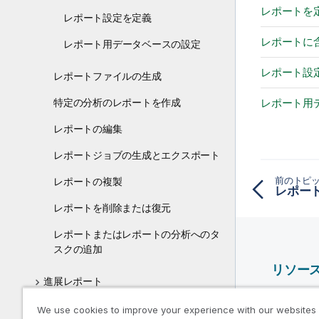
レポートを
レポート設定を定義
レポートに
レポート用データベースの設定
レポート設
レポートファイルの生成
特定の分析のレポートを作成
レポート用
レポートの編集
レポートジョブの生成とエクスポート
前のトピ
レポートの複製
レポー
レポートを削除または復元
レポートまたはレポートの分析へのタ
スクの追加
リソー
進展レポート
Qlik ヘ
Talend StudioでJRXMLテンプレート
We use cookies to improve your experience with our websites
Qlik Deve