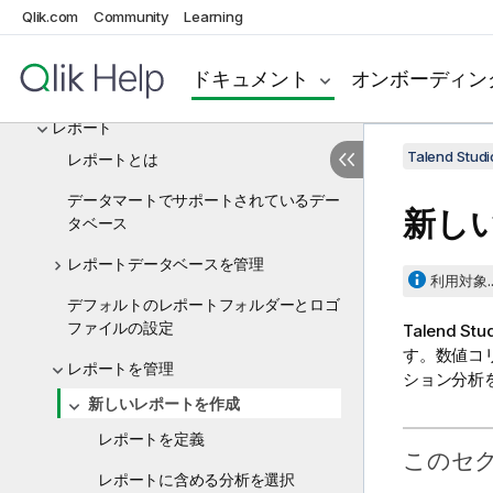
コリレーション分析
Qlik.com
Community
Learning
ビッグデータをプロファイリング
ドキュメント
オンボーディン
パターンとインジケーター
レポート
Talend St
レポートとは
データマートでサポートされているデー
新し
タベース
レポートデータベースを管理
利用対象..
デフォルトのレポートフォルダーとロゴ
ファイルの設定
Talend Stu
す。数値コ
レポートを管理
ション分析
新しいレポートを作成
レポートを定義
このセ
レポートに含める分析を選択