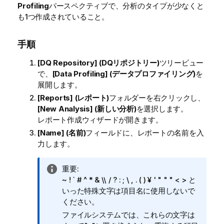
Profiling
パースペクティブで、分析のタイプが少なくと
も1つ作成されていること。
手順
[DQ Repository] (DQリポジトリー)
ツリービュー
で、
[Data Profiling] (データプロファイリング)
を
展開します。
[Reports] (レポート)
フォルダーを右クリックし、
[New Analysis] (新しい分析)
を選択します。
レポート作成ウィザードが開きます。
[Name] (名前)
フィールドに、レポートの名前を入
力します。
情
重要:
報
~ ! ` # ^ * & \\ / ? : ; \ , . ( ) ¥ ' " " " < > と
メ
いった特殊文字は項目名に使用しないで
モ
ください。
ファイルシステムでは、これらの文字は