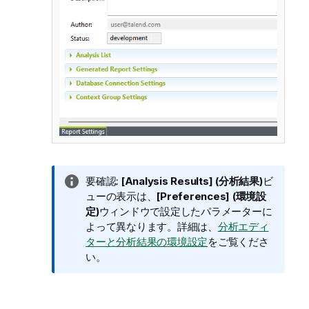
情
要確認:
[Analysis Results] (分析結果)
ビ
報
ューの表示は、
[Preferences] (環境設
メ
定)
ウィンドウで設定したパラメーターに
モ
よって異なります。詳細は、
分析エディ
ターと分析結果の環境設定
をご覧くださ
い。