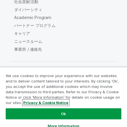
社会貢献活動
ダイバーシティ
Academic Program
パートナー プログラム
キャリア
ニュースルーム
事業所 / 連絡先
We use cookies to improve your experience with our websites
Qlik コミュニティ
and to deliver content tailored to your interests. By clicking ‘Ok’,
you accept the use of additional cookies which may involve
data transmission to third parties. Refer to our Privacy & Cookie
法的契約
製品規約
Legal Policies
Notice or click ‘More Information’ for details on cookie usage on
リーガルポリシー
利用規約
商標
our sites.
Privacy & Cookie Notice
Do Not Share My Info
Ok
Copyright © 1993-2026 QlikTech International AB.無断複写・
転載を禁じます。
More Information