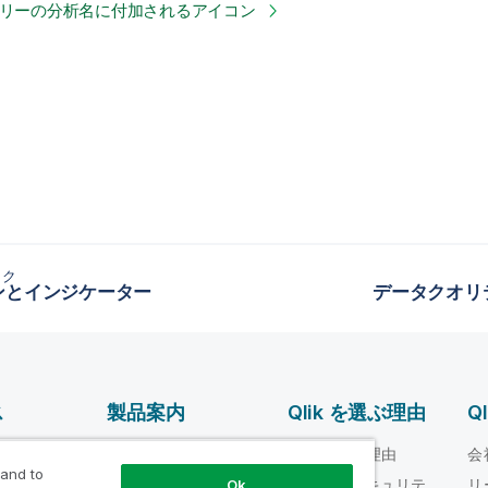
トリーの分析名に付加されるアイコン
ック
ンとインジケーター
データクオリ
ス
製品案内
Qlik を選ぶ理由
Q
データ統合とデータ
ルプ ビデオ
Qlik を選ぶ理由
会
品質
 and to
loper
信頼性とセキュリテ
リ
Ok