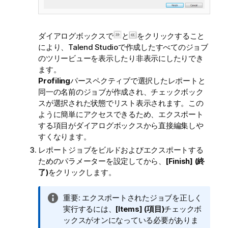
ダイアログボックスで
と
をクリックすること
により、
Talend Studio
で作成したすべてのジョブ
のツリービューを表示したり非表示にしたりでき
ます。
Profiling
パースペクティブで選択したレポートと
同一の名前のジョブが作成され、チェックボック
スが選択された状態でリスト表示されます。この
ように簡単にアクセスできるため、エクスポート
する項目がダイアログボックスから直接編集しや
すくなります。
レポートジョブをビルドおよびエクスポートする
ためのパラメーターを設定してから、
[Finish] (終
了)
をクリックします。
情
重要:
エクスポートされたジョブを正しく
報
実行するには、
[Items] (項目)
チェックボ
メ
ックスがオンになっている必要がありま