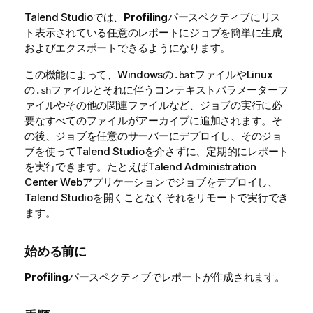
Talend Studio
では、
Profiling
パースペクティブにリス
ト表示されている任意のレポートにジョブを簡単に生成
およびエクスポートできるようになります。
この機能によって、Windowsの
ファイルやLinux
.bat
の
ファイルとそれに伴うコンテキストパラメーターフ
.sh
ァイルやその他の関連ファイルなど、ジョブの実行に必
要なすべてのファイルがアーカイブに追加されます。そ
の後、ジョブを任意のサーバーにデプロイし、そのジョ
ブを使って
Talend Studio
を介さずに、定期的にレポート
を実行できます。たとえば
Talend Administration
Center
Webアプリケーションでジョブをデプロイし、
Talend Studio
を開くことなくそれをリモートで実行でき
ます。
始める前に
Profiling
パースペクティブでレポートが作成されます。