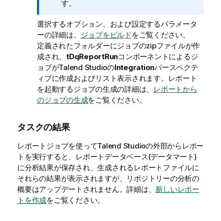
モ
す。
選択するオプション、および設定するパラメータ
ーの詳細は、
ジョブをビルド
をご覧ください。
定義されたフォルダーにジョブのzipファイルが作
成され、
tDqReportRun
コンポーネントによるジ
ョブが
Talend Studio
の
Integration
パースペクテ
ィブに作成およびリスト表示されます。レポート
を起動するジョブの生成の詳細は、
レポートから
のジョブの生成
をご覧ください。
タスクの結果
レポートジョブを使って
Talend Studio
の外部からレポー
トを実行すると、レポートデータベース(データマート)
に分析結果が保存され、生成されるレポートファイルに
それらの結果が表示されますが、リポジトリーの分析の
概要はアップデートされません。詳細は、
新しいレポー
トを作成
をご覧ください。