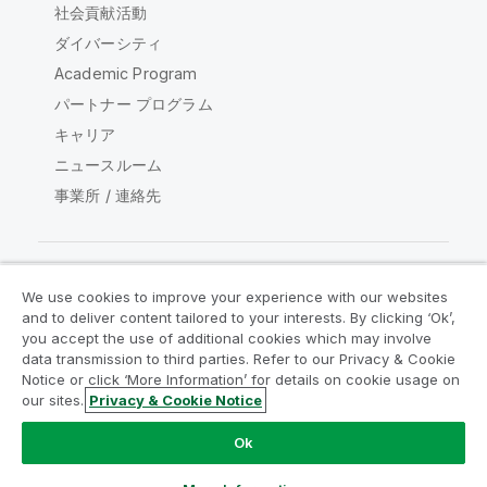
社会貢献活動
ダイバーシティ
Academic Program
パートナー プログラム
キャリア
ニュースルーム
事業所 / 連絡先
We use cookies to improve your experience with our websites
Qlik コミュニティ
and to deliver content tailored to your interests. By clicking ‘Ok’,
you accept the use of additional cookies which may involve
data transmission to third parties. Refer to our Privacy & Cookie
法的契約
製品規約
Legal Policies
Notice or click ‘More Information’ for details on cookie usage on
リーガルポリシー
利用規約
商標
our sites.
Privacy & Cookie Notice
Do Not Share My Info
Ok
Copyright © 1993-2026 QlikTech International AB.無断複写・
転載を禁じます。