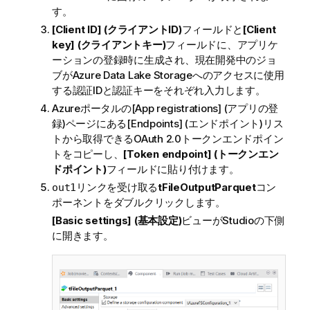
す。
[Client ID] (クライアントID)
フィールドと
[Client
key] (クライアントキー)
フィールドに、アプリケ
ーションの登録時に生成され、現在開発中のジョ
ブがAzure Data Lake Storageへのアクセスに使用
する認証IDと認証キーをそれぞれ入力します。
Azureポータルの[App registrations] (アプリの登
録)ページにある[Endpoints] (エンドポイント)リス
トから取得できるOAuth 2.0トークンエンドポイン
トをコピーし、
[Token endpoint] (トークンエン
ドポイント)
フィールドに貼り付けます。
リンクを受け取る
tFileOutputParquet
コン
out1
ポーネントをダブルクリックします。
[Basic settings] (基本設定)
ビューがStudioの下側
に開きます。