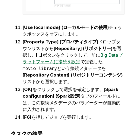
[Use local mode] (ローカルモードの使用)
チェッ
クボックスをオフにします。
[Property Type] (プロパティタイプ)
ドロップダ
ウンリストから
[Repository] (リポジトリー)
を選
択し、
[...]
ボタンをクリックして、前に
Big Dataプ
ラットフォームに接続を設定
で定義した
という接続メタデータを
movie_library
[Repository Content] (リポジトリーコンテンツ)
リストから選択します。
[OK]
をクリックして選択を確定します。
[Spark
configuration] (Spark設定)
タブのフィールドに
は、この接続メタデータのパラメーターが自動的
に入力されます。
[F6]
を押してジョブを実行します。
タスクの結果