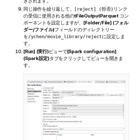
きされます。
同じ操作を繰り返して、
リンク
[reject] (拒否)
の受信に使用される他の
tFileOutputParquet
コン
ポーネントを設定しますが、
[Folder/File] (フォル
ダー/ファイル)
フィールドのディレクトリー
を
に設定しま
/ychen/movie_library/reject
す。
[Run] (実行)
ビューで
[Spark configuration]
(Spark設定)
タブをクリックしてビューを開きま
す。