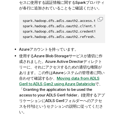
セスに使用する認証情報に関するSparkプロパティ
が各行に追加されていることをご確認ください。
spark.hadoop.dfs.adls.oauth2.access.token.prov
コード
spark.hadoop.dfs.adls.oauth2.client.id 
<
your_a
spark.hadoop.dfs.adls.oauth2.credential 
<
your_
spark.hadoop.dfs.adls.oauth2.refresh.url https
Azureアカウントを持っています。
使用するAzure Blob Storageサービスが適切に作
成されました。Azure Active Directorディレクト
リーに、それにアクセスするための適切な権限が
あります。この件はAzureシステムの管理者に問い
合わせて確認するか、
Moving data from ADLS
Gen1 to ADLS Gen2 using Azure Databricks
で、
「Granting the application to be used the
access to your ADLS Gen1 folder」(使用するアプ
リケーションにADLS Gen1フォルダーへのアクセ
スを付与)というセクションの説明に従ってくださ
い。