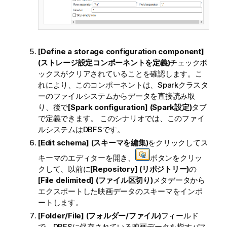
[Define a storage configuration component]
(ストレージ設定コンポーネントを定義)
チェックボ
ックスがクリアされていることを確認します。こ
れにより、このコンポーネントは、Sparkクラスタ
ーのファイルシステムからデータを直接読み取
り、後で
[Spark configuration] (Spark設定)
タブ
で定義できます。 このシナリオでは、このファイ
ルシステムはDBFSです。
[Edit schema] (スキーマを編集)
をクリックしてス
キーマのエディターを開き、
ボタンをクリッ
クして、以前に
[Repository] (リポジトリー)
の
[File delimited] (ファイル区切り)
メタデータから
エクスポートした映画データのスキーマをインポ
ートします。
[Folder/File] (フォルダー/ファイル)
フィールド
で、DBFSに保存されている映画データを指すパス