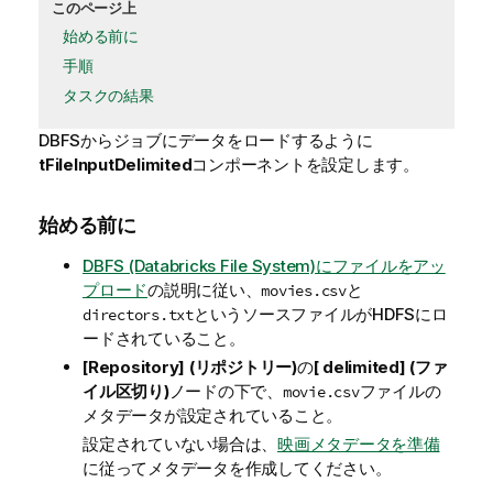
このページ上
始める前に
手順
タスクの結果
DBFSからジョブにデータをロードするように
tFileInputDelimited
コンポーネントを設定します。
始める前に
DBFS (Databricks File System)にファイルをアッ
プロード
の説明に従い、
と
movies.csv
というソースファイルがHDFSにロ
directors.txt
ードされていること。
[Repository] (リポジトリー)
の
[ delimited] (ファ
イル区切り)
ノードの下で、
ファイルの
movie.csv
メタデータが設定されていること。
設定されていない場合は、
映画メタデータを準備
に従ってメタデータを作成してください。