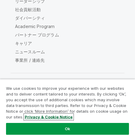
リーダーシップ
社会貢献活動
ダイバーシティ
Academic Program
パートナー プログラム
キャリア
ニュースルーム
事業所 / 連絡先
We use cookies to improve your experience with our websites
Qlik コミュニティ
and to deliver content tailored to your interests. By clicking ‘Ok’,
you accept the use of additional cookies which may involve
data transmission to third parties. Refer to our Privacy & Cookie
法的契約
製品規約
Legal Policies
Notice or click ‘More Information’ for details on cookie usage on
リーガルポリシー
利用規約
商標
our sites.
Privacy & Cookie Notice
Do Not Share My Info
Ok
Copyright © 1993-2026 QlikTech International AB.無断複写・