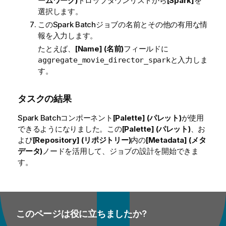
ームワーク)
ドロップダウンリストから
[Spark]
を
選択します。
このSpark Batchジョブの名前とその他の有用な情
報を入力します。
たとえば、
[Name] (名前)
フィールドに
と入力しま
aggregate_movie_director_spark
す。
タスクの結果
Spark Batchコンポーネント
[Palette] (パレット)
が使用
できるようになりました。この
[Palette] (パレット)
、お
よび
[Repository] (リポジトリー)
内の
[Metadata] (メタ
データ)
ノードを活用して、ジョブの設計を開始できま
す。
このページは役に立ちましたか?