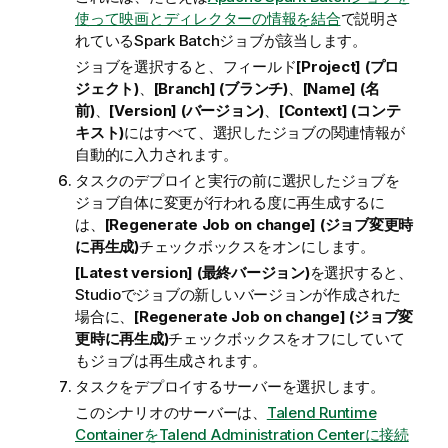
使って映画とディレクターの情報を結合
で説明さ
れているSpark Batchジョブが該当します。
ジョブを選択すると、フィールド
[Project] (プロ
ジェクト)
、
[Branch] (ブランチ)
、
[Name] (名
前)
、
[Version] (バージョン)
、
[Context] (コンテ
キスト)
にはすべて、選択したジョブの関連情報が
自動的に入力されます。
タスクのデプロイと実行の前に選択したジョブを
ジョブ自体に変更が行われる度に再生成するに
は、
[Regenerate Job on change] (ジョブ変更時
に再生成)
チェックボックスをオンにします。
[Latest version] (最終バージョン)
を選択すると、
Studioでジョブの新しいバージョンが作成された
場合に、
[Regenerate Job on change] (ジョブ変
更時に再生成)
チェックボックスをオフにしていて
もジョブは再生成されます。
タスクをデプロイするサーバーを選択します。
このシナリオのサーバーは、
Talend Runtime
ContainerをTalend Administration Centerに接続