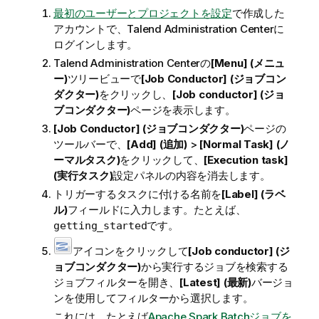
最初のユーザーとプロジェクトを設定
で作成した
アカウントで、
Talend Administration Center
に
ログインします。
Talend Administration Center
の
[Menu] (メニュ
ー)
ツリービューで
[Job Conductor] (ジョブコン
ダクター)
をクリックし、
[Job conductor] (ジョ
ブコンダクター)
ページを表示します。
[Job Conductor] (ジョブコンダクター)
ページの
ツールバーで、
[Add] (追加)
>
[Normal Task] (ノ
ーマルタスク)
をクリックして、
[Execution task]
(実行タスク)
設定パネルの内容を消去します。
トリガーするタスクに付ける名前を
[Label] (ラベ
ル)
フィールドに入力します。たとえば、
です。
getting_started
アイコンをクリックして
[Job conductor] (ジ
ョブコンダクター)
から実行するジョブを検索する
ジョブフィルターを開き、
[Latest] (最新)
バージョ
ンを使用してフィルターから選択します。
これには、たとえば
Apache Spark Batchジョブを