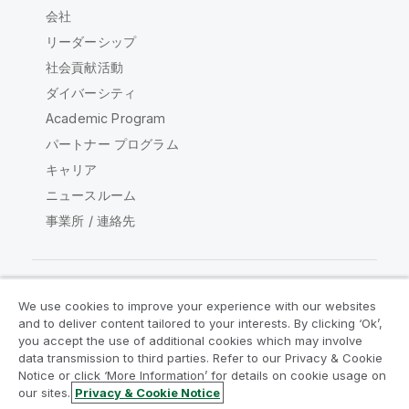
会社
リーダーシップ
社会貢献活動
ダイバーシティ
Academic Program
パートナー プログラム
キャリア
ニュースルーム
事業所 / 連絡先
We use cookies to improve your experience with our websites
Qlik コミュニティ
and to deliver content tailored to your interests. By clicking ‘Ok’,
you accept the use of additional cookies which may involve
data transmission to third parties. Refer to our Privacy & Cookie
法的契約
製品規約
Legal Policies
Notice or click ‘More Information’ for details on cookie usage on
リーガルポリシー
利用規約
商標
our sites.
Privacy & Cookie Notice