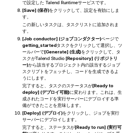
で設定した
Talend Runtime
サービスです。
[Save] (保存)
をクリックして、設定を有効にしま
す。
この新しいタスクは、タスクリストに追加されま
す。
[Job conductor] (ジョブコンダクター)
ページで
getting_started
タスクをクリックして選択し、ツ
ールバーで
[Generate] (生成)
をクリックして、タ
スクが
Talend Studio
[Repository] (リポジトリ
ー)
から該当するプロジェクト内の該当するジョブ
スクリプトをフェッチし、コードを生成できるよ
うにします。
完了すると、タスクのステータスが
[Ready to
deploy] (デプロイ可能)
に変わります。これは、生
成されたコードを実行サーバーにデプロイする準
備ができたことを意味します。
[Deploy] (デプロイ)
をクリックし、ジョブを実行
サーバーにデプロイします。
完了すると、ステータスが
[Ready to run] (実行可