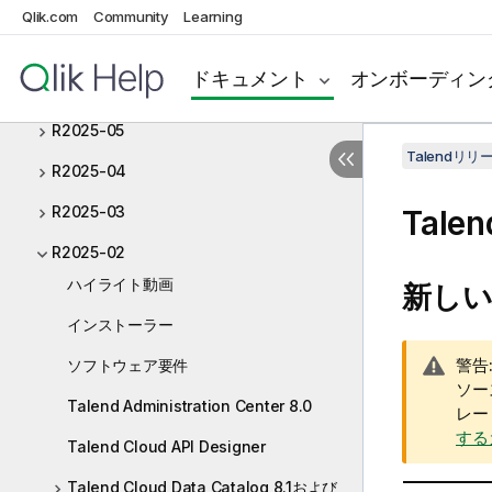
R2025-08
Qlik.com
Community
Learning
R2025-07
ドキュメント
オンボーディン
R2025-06
R2025-05
Talendリ
R2025-04
R2025-03
Talen
R2025-02
ハイライト動画
新しい
インストーラー
情
警告
ソフトウェア要件
報
ソー
Talend Administration Center 8.0
メ
レー
モ
する
Talend Cloud API Designer
Talend Cloud Data Catalog 8.1および