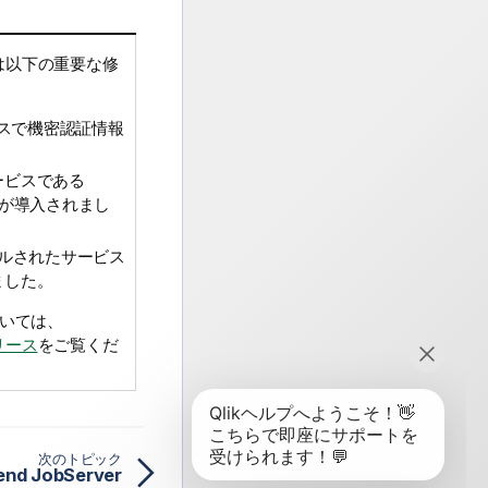
0には以下の重要な修
スで機密認証情報
ービスである
が導入されまし
ールされたサービス
ました。
いては、
リリース
をご覧くだ
次のトピック
end JobServer