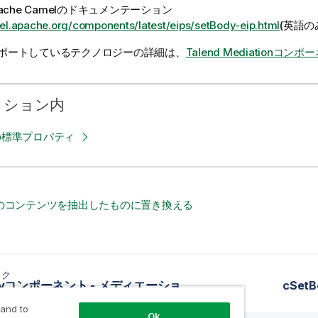
ache Camelのドキュメンテーション
el.apache.org/components/latest/eips/setBody-eip.html
(英語の
ポートしているテクノロジーの詳細は、
Talend Mediationコン
クション内
yの標準プロパティ
のコンテンツを抽出したものに置き換える
ック
SetBodyコンポーネント - メディエーション
cSe
 and to
Ok