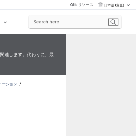
Qlik リソース
日本語 (変更)
ク
に関連します。代わりに、最
ィエーション