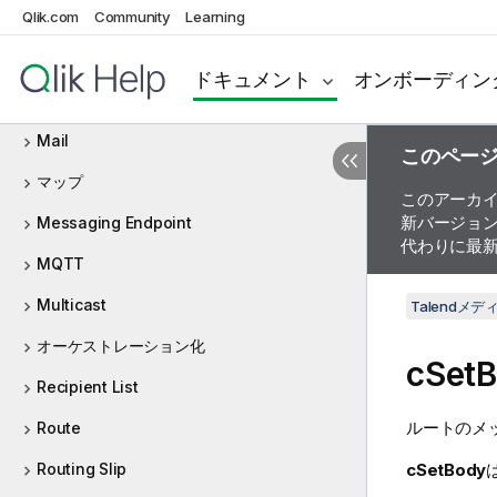
Qlik.com
Kafka
Community
Learning
Load Balancer
ドキュメント
オンボーディン
Logs and errors
Mail
このペー
マップ
このアーカ
新バージョ
Messaging Endpoint
代わりに最
MQTT
Multicast
Talendメ
オーケストレーション化
cSet
Recipient List
ルートのメ
Route
Routing Slip
cSetBody