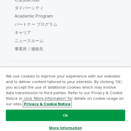
ダイバーシティ
Academic Program
パートナー プログラム
キャリア
ニュースルーム
事業所 / 連絡先
We use cookies to improve your experience with our websites
Qlik コミュニティ
and to deliver content tailored to your interests. By clicking ‘Ok’,
you accept the use of additional cookies which may involve
data transmission to third parties. Refer to our Privacy & Cookie
法的契約
製品規約
Legal Policies
Notice or click ‘More Information’ for details on cookie usage on
リーガルポリシー
利用規約
商標
our sites.
Privacy & Cookie Notice
Do Not Share My Info
Ok
Copyright © 1993-2026 QlikTech International AB.無断複写・
転載を禁じます。
More Information