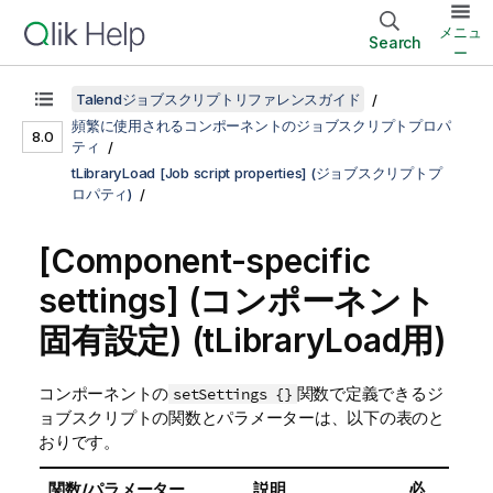
メニュ
Search
ー
Talendジョブスクリプトリファレンスガイド
頻繁に使用されるコンポーネントのジョブスクリプトプロパ
8.0
ティ
tLibraryLoad [Job script properties] (ジョブスクリプトプ
ロパティ)
[Component-specific
settings] (コンポーネント
固有設定)
(tLibraryLoad用)
コンポーネントの
関数で定義できるジ
setSettings {}
ョブスクリプトの関数とパラメーターは、以下の表のと
おりです。
関数/パラメーター
説明
必