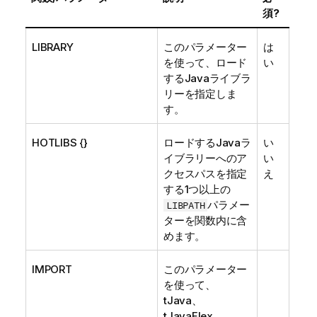
須?
LIBRARY
このパラメーター
は
を使って、ロード
い
するJavaライブラ
リーを指定しま
す。
HOTLIBS {}
ロードするJavaラ
い
イブラリーへのア
い
クセスパスを指定
え
する1つ以上の
パラメー
LIBPATH
ターを関数内に含
めます。
IMPORT
このパラメーター
を使って、
tJava
、
tJavaFlex
、