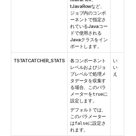
tJavaRow
など、
ジョブ内のコンポ
ーネントで指定さ
れているJavaコー
ドで使用される
Javaクラスをイン
ポートします。
TSTATCATCHER_STATS
各コンポーネント
い
レベルおよびジョ
い
ブレベルで処理メ
え
タデータを収集す
る場合、このパラ
メーターを
に
true
設定します。
デフォルトでは、
このパラメーター
は
に設定さ
false
れます。