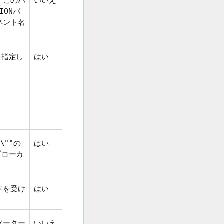
、このパ
いいえ
パ
ION
ネント名
を指定し
はい
の
はい
\""
ブローカ
ドを受け
はい
メーター
いいえ