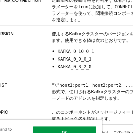
STING_CONNECTION
定義済みの接続情報を再利用する場合は
ラメーターを
に設定して、
true
CONNECT
ラメーターを使って、関連接続コンポー
を指定します。
ERSION
使用するKafkaクラスターのバージョン
ます。使用できる値は次のとおりです。
KAFKA_0_10_0_1
KAFKA_0_9_0_1
KAFKA_0_8_2_0
IST
"\"host1:port1、host2:port2、...
形式で、使用されるKafkaクラスターの
ーノードのアドレスを指定します。
PIC
このコンポーネントがメッセージフィー
取るトピック名を指定します。
 and to
Ok
S
出力データを圧縮する場合は、このパラ