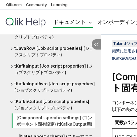
ョブスクリプトプロパティ)
Qlik.com
Community
Learning
tHBaseOutput [Job script properties]
(ジョブスクリプトプロパティ)
ドキュメント
オンボーディン
tJava [Job script properties] (ジョブス
クリプトプロパティ)
Talend
tJavaRow [Job script properties] (ジョ
頻繁に使用さ
ブスクリプトプロパティ)
tKafkaOutp
tKafkaInput [Job script properties] (ジ
ョブスクリプトプロパティ)
[Com
tKafkaInputAvro [Job script properties]
ト固有
(ジョブスクリプトプロパティ)
tKafkaOutput [Job script properties]
コンポーネ
(ジョブスクリプトプロパティ)
以下の表の
[Component-specific settings] (コン
関数/パラ
ポーネント固有設定) (tKafkaOutput用)
[Notes about schema] (スキーマにつ