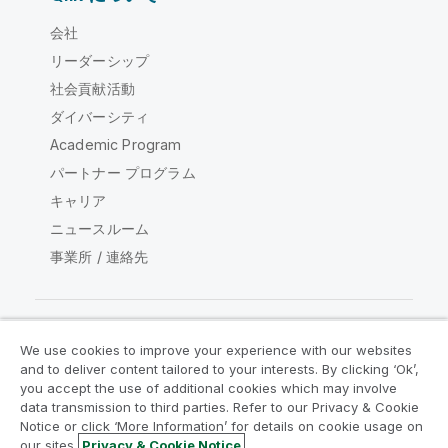
会社
リーダーシップ
社会貢献活動
ダイバーシティ
Academic Program
パートナー プログラム
キャリア
ニュースルーム
事業所 / 連絡先
We use cookies to improve your experience with our websites
Qlik コミュニティ
and to deliver content tailored to your interests. By clicking ‘Ok’,
you accept the use of additional cookies which may involve
data transmission to third parties. Refer to our Privacy & Cookie
法的契約
製品規約
Legal Policies
Notice or click ‘More Information’ for details on cookie usage on
リーガルポリシー
利用規約
商標
our sites.
Privacy & Cookie Notice