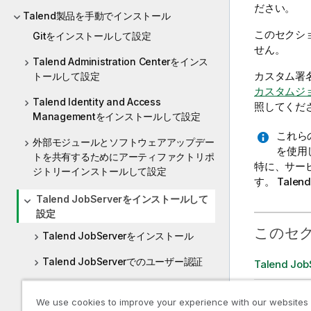
ださい。
Talend製品を手動でインストール
このセクシ
Gitをインストールして設定
せん。
Talend Administration Centerをインス
カスタム署
トールして設定
カスタムジョ
Talend Identity and Access
照してくだ
Managementをインストールして設定
これら
外部モジュールとソフトウェアアップデー
を使用
トを共有するためにアーティファクトリポ
特に、サー
ジトリーインストールして設定
す。
Talend
Talend JobServerをインストールして
設定
このセ
Talend JobServerをインストール
Talend JobServerでのユーザー認証
Talend J
Talend JobServerを保護
Talend J
We use cookies to improve your experience with our websites