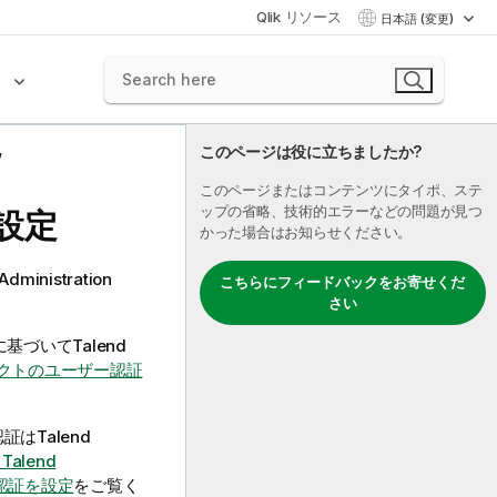
Qlik リソース
日本語 (変更)
ク
このページは役に立ちましたか?
このページまたはコンテンツにタイポ、ステ
ップの省略、技術的エラーなどの問題が見つ
設定
かった場合はお知らせください。
Administration
こちらにフィードバックをお寄せくだ
さい
に基づいて
Talend
ロジェクトのユーザー認証
認証は
Talend
Talend
ー認証を設定
をご覧く