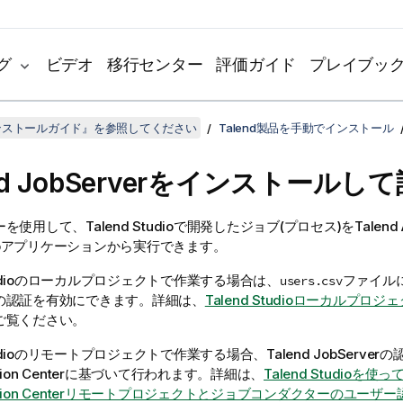
グ
ビデオ
移行センター
評価ガイド
プレイブッ
dインストールガイド』を参照してください
Talend製品を手動でインストール
d JobServer
をインストールして
ーを使用して、
Talend Studio
で開発したジョブ(プロセス)を
Talend 
bアプリケーションから実行できます。
dio
のローカルプロジェクトで作業する場合は、
ファイル
users.csv
の認証を有効にできます。詳細は、
Talend Studioローカルプ
ご覧ください。
dio
のリモートプロジェクトで作業する場合、
Talend JobServer
の
ion Center
に基づいて行われます。詳細は、
Talend Studioを使って
tration Centerリモートプロジェクトとジョブコンダクターのユーザ