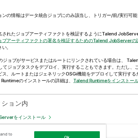
ョンの情報はデータ統合ジョブにのみ該当し、トリガー/前/実行可
名されたジョブアーティファクトを検証するように
Talend JobServ
ブアーティファクトの署名を検証するためのTalend JobServerの
さい。
のジョブがサービスまたはルートにリンクされている場合は、
Talen
してジョブタスクをデプロイ、実行することもできます。ただし、
ビス、ルートまたはジェネリックOSGi機能をデプロイして実行する
 Runtime
のインストールの詳細は、
Talend Runtimeをインストー
クション内
obServerをインストール
obServerでのユーザー認証
 and to
Ok