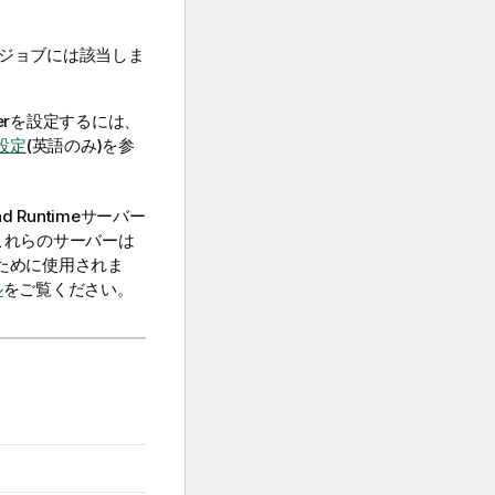
能ジョブには該当しま
er
を設定するには、
設定
(英語のみ)
を参
d Runtime
サーバー
これらのサーバーは
ために使用されま
ル
をご覧ください。