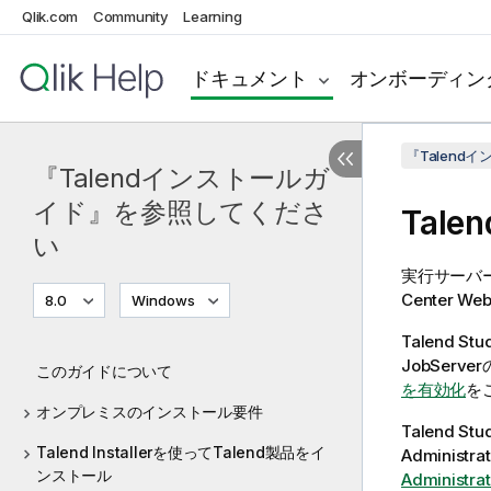
Qlik.com
Community
Learning
ドキュメント
オンボーディン
『Talen
『Talendインストールガ
イド』を参照してくださ
Talen
い
実行サーバ
Center
We
8.0
Windows
Talend Stu
JobServer
このガイドについて
を有効化
を
オンプレミスのインストール要件
Talend Stu
Talend Installerを使ってTalend製品をイ
Administrat
ンストール
Adminis