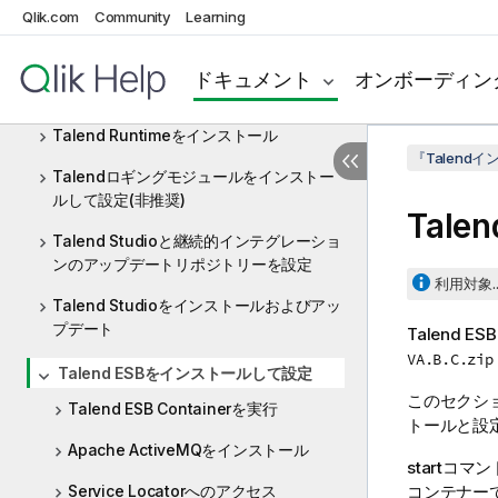
トを共有するためにアーティファクトリポ
Qlik.com
Community
Learning
ジトリーインストールして設定
Talend JobServerをインストールして設
ドキュメント
オンボーディン
定
Talend Runtimeをインストール
『Talen
Talendロギングモジュールをインストー
ルして設定(非推奨)
Talen
Talend Studioと継続的インテグレーショ
ンのアップデートリポジトリーを設定
利用対象..
Talend Studioをインストールおよびアッ
プデート
Talend ESB
VA.B.C.zip
Talend ESBをインストールして設定
このセクシ
Talend ESB Containerを実行
トールと設
Apache ActiveMQをインストール
startコ
Service Locatorへのアクセス
コンテナー