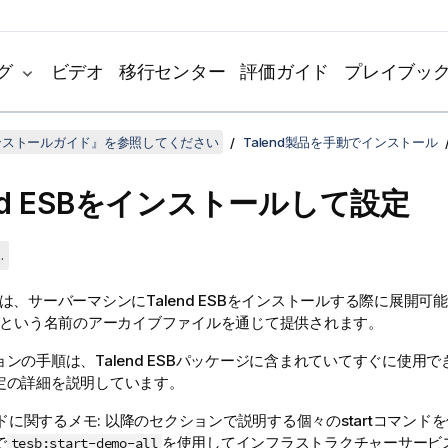
グ
ビデオ
移行センター
評価ガイド
プレイブッ
dインストールガイド』を参照してください
Talend製品を手動でインストール
d ESB
をインストールして設定
.
は、サーバーマシンに
Talend ESB
をインストールする際に展開可能
という名前のアーカイブファイルを通じて提供されます。
ョンの手順は、
Talend ESB
パッケージに含まれていてすぐに使用で
定の詳細を説明しています。
マンドに関するメモ: 以降のセクションで説明する個々のstartコマン
で
を使用してインフラストラクチャーサービ
tesb:start-demo-all