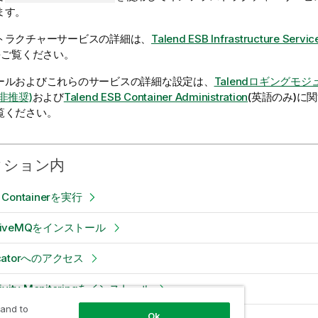
ます。
トラクチャーサービスの詳細は、
Talend ESB Infrastructure Servic
をご覧ください。
ールおよびこれらのサービスの詳細な設定は、
Talendロギングモ
非推奨)
および
Talend ESB Container Administration
(英語のみ)
に関
覧ください。
クション内
B Containerを実行
ActiveMQをインストール
Locatorへのアクセス
ctivity Monitoringをインストール
 and to
Ok