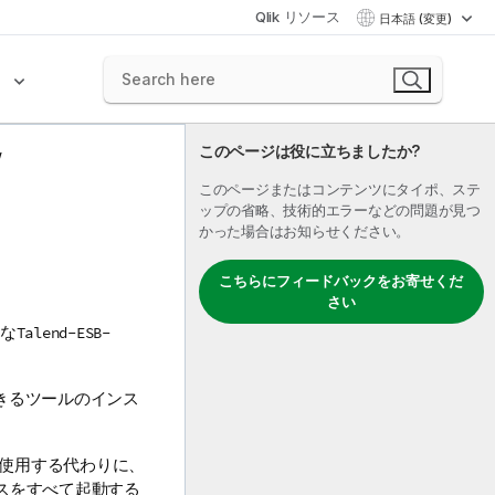
Qlik リソース
日本語 (変更)
ク
このページは役に立ちましたか?
このページまたはコンテンツにタイポ、ステ
ップの省略、技術的エラーなどの問題が見つ
かった場合はお知らせください。
こちらにフィードバックをお寄せくだ
さい
な
Talend-ESB-
きるツールのインス
ドを使用する代わりに、
スをすべて起動する