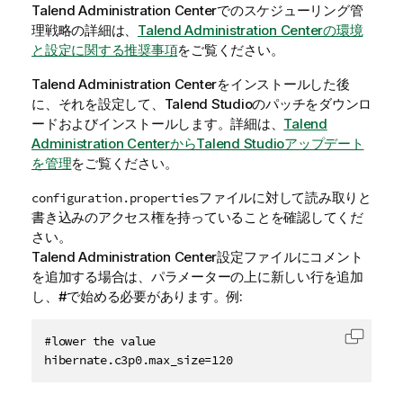
Talend Administration Center
でのスケジューリング管
理戦略の詳細は、
Talend Administration Centerの環境
と設定に関する推奨事項
をご覧ください。
Talend Administration Center
をインストールした後
に、それを設定して、
Talend Studio
のパッチをダウンロ
ードおよびインストールします。詳細は、
Talend
Administration CenterからTalend Studioアップデート
を管理
をご覧ください。
ファイルに対して読み取りと
configuration.properties
書き込みのアクセス権を持っていることを確認してくだ
さい。
Talend Administration Center
設定ファイルにコメント
を追加する場合は、パラメーターの上に新しい行を追加
し、#で始める必要があります。例:
#lower the value

コード
hibernate.c3p0.max_size=120