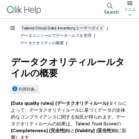
メニュ
Search
ー
Talend Cloud Data Inventoryユーザーガイド
データコンソールでデータヘルスを管理
データクオリティの概要
データクオリティルールタ
イルの概要
利用対象...
[Data quality rules] (データクオリティルール)
タイルに
よって、データクオリティルールに基づくデータの全体
的なコンプライアンスに関する知見が得られます。デー
タクオリティルールの結果は、
Talend Trust Score
の
[Completeness] (完全性)
軸と
[Validity] (妥当性)
軸に影
響します。