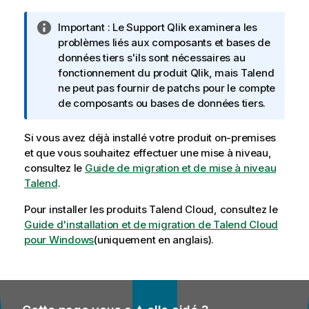
N
Important :
Le Support
Qlik
examinera les
o
problèmes liés aux composants et bases de
t
données tiers s'ils sont nécessaires au
e
fonctionnement du produit
Qlik
, mais
Talend
I
ne peut pas fournir de patchs pour le compte
n
de composants ou bases de données tiers.
f
o
Si vous avez déjà installé votre produit on-premises
r
et que vous souhaitez effectuer une mise à niveau,
m
consultez le
Guide de migration et de mise à niveau
a
Talend
.
t
Pour installer les produits
i
Talend Cloud
, consultez le
Guide d'installation et de migration de Talend Cloud
o
pour Windows
n
(uniquement en anglais)
.
s