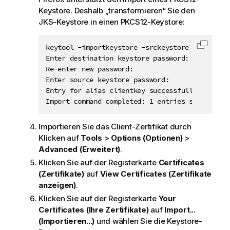
Keystore. Deshalb „transformieren“ Sie den
JKS-Keystore in einen PKCS12-Keystore:
keytool -importkeystore -srckeystore clientKey
Code i
Enter destination keystore password:

Re-enter new password:

Enter source keystore password:

Entry for alias clientkey successfully imported
Import command completed: 1 entries successful
Importieren Sie das Client-Zertifikat durch
Klicken auf
Tools
>
Options (Optionen)
>
Advanced (Erweitert)
.
Klicken Sie auf der Registerkarte
Certificates
(Zertifikate)
auf
View Certificates (Zertifikate
anzeigen)
.
Klicken Sie auf der Registerkarte
Your
Certificates (Ihre Zertifikate)
auf
Import...
(Importieren...)
und wählen Sie die Keystore-