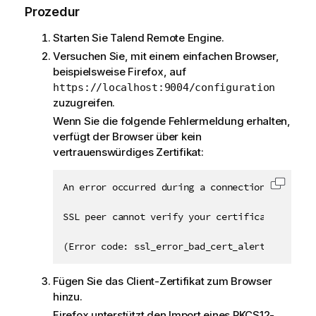
Prozedur
Starten Sie
Talend Remote Engine
.
Versuchen Sie, mit einem einfachen Browser,
beispielsweise Firefox, auf
https://localhost:9004/configuration
zuzugreifen.
Wenn Sie die folgende Fehlermeldung erhalten,
verfügt der Browser über kein
vertrauenswürdiges Zertifikat:
An error occurred during a connection to localh
Code i
SSL peer cannot verify your certificate.

(Error code: ssl_error_bad_cert_alert)
Fügen Sie das Client-Zertifikat zum Browser
hinzu.
Firefox unterstützt den Import eines PKCS12-