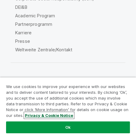
DEI&B
Academic Program
Partnerprogramm
Karriere
Presse
Weltweite Zentrale/Kontakt
Qlik Community
We use cookies to improve your experience with our websites
and to deliver content tailored to your interests. By clicking ‘Ok’,
Rechtliche Vereinbarungen
you accept the use of additional cookies which may involve
data transmission to third parties. Refer to our Privacy & Cookie
Produktbedingungen
Legal Policies
Notice or click ‘More Information’ for details on cookie usage on
Legal Policies
Benutzungsbedingungen
our sites.
Privacy & Cookie Notice
Marken
Do Not Share My Info
Ok
Copyright © 1993-2026 QlikTech International AB. Alle
Rechte vorbehalten.