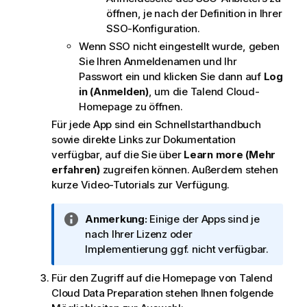
öffnen, je nach der Definition in Ihrer
SSO-Konfiguration.
Wenn SSO nicht eingestellt wurde, geben
Sie Ihren Anmeldenamen und Ihr
Passwort ein und klicken Sie dann auf
Log
in (Anmelden)
, um die
Talend Cloud
-
Homepage zu öffnen.
Für jede App sind ein Schnellstarthandbuch
sowie direkte Links zur Dokumentation
verfügbar, auf die Sie über
Learn more (Mehr
erfahren)
zugreifen können. Außerdem stehen
kurze Video-Tutorials zur Verfügung.
I
Anmerkung:
Einige der Apps sind je
n
nach Ihrer Lizenz oder
f
Implementierung ggf. nicht verfügbar.
o
Für den Zugriff auf die Homepage von
Talend
r
Cloud Data Preparation
stehen Ihnen folgende
m