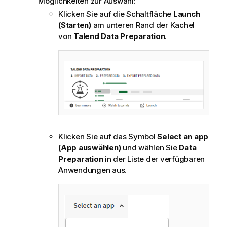
Möglichkeiten zur Auswahl:
a
t
Klicken Sie auf die Schaltfläche
Launch
i
(Starten)
am unteren Rand der Kachel
o
von
Talend Data Preparation
.
n
s
h
i
n
w
e
i
s
Klicken Sie auf das Symbol
Select an app
(App auswählen)
und wählen Sie
Data
Preparation
in der Liste der verfügbaren
Anwendungen aus.