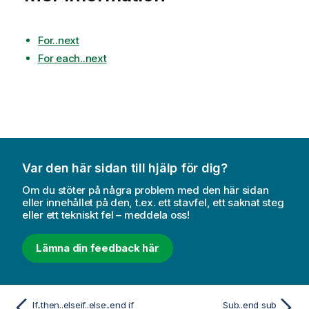
For..next
For each..next
Var den här sidan till hjälp för dig?
Om du stöter på några problem med den här sidan
eller innehållet på den, t.ex. ett stavfel, ett saknat steg
eller ett tekniskt fel – meddela oss!
Lämna din feedback här
If..then..elseif..else..end if
Sub..end sub