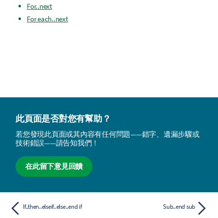
For..next
For each..next
此頁面是否對您有幫助？
若您發現此頁面或其內容有任何問題——錯字、遺漏步驟或
技術錯誤——請告知我們！
在此留下意見回饋
If..then..elseif..else..end if
Sub..end sub