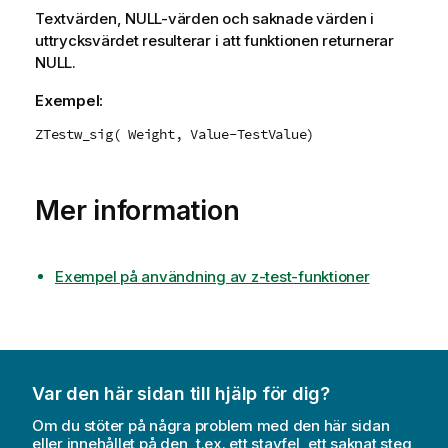
Textvärden,
NULL
-värden och saknade värden i
uttrycksvärdet resulterar i att funktionen returnerar
NULL
.
Exempel:
ZTestw_sig( Weight, Value-TestValue)
Mer information
Exempel på användning av z-test-funktioner
Var den här sidan till hjälp för dig?
Om du stöter på några problem med den här sidan
eller innehållet på den, t.ex. ett stavfel, ett saknat steg