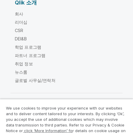
Qlik 소개
회사
리더십
CSR
DEI&B
학업 프로그램
파트너 프로그램
취업 정보
뉴스룸
글로벌 사무실/연락처
We use cookies to improve your experience with our websites
Qlik Community
and to deliver content tailored to your interests. By clicking ‘Ok’,
you accept the use of additional cookies which may involve
data transmission to third parties. Refer to our Privacy & Cookie
법적 계약
제품 약관
Legal Policies
Notice or click ‘More Information’ for details on cookie usage on