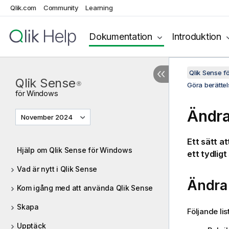
Qlik.com
Community
Learning
Dokumentation
Introduktion
Qlik Sense 
Qlik Sense
®
Göra berättel
för
Windows
Ändra
November 2024
Ett sätt a
Hjälp om Qlik Sense för Windows
ett tydligt
Vad är nytt i Qlik Sense
Ändra 
Kom igång med att använda Qlik Sense
Skapa
Följande li
Upptäck