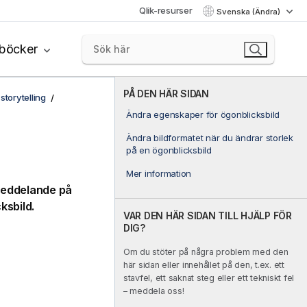
Qlik-resurser
Svenska (Ändra)
böcker
PÅ DEN HÄR SIDAN
storytelling
Ändra egenskaper för ögonblicksbild
Ändra bildformatet när du ändrar storlek
på en ögonblicksbild
Mer information
 meddelande på
ksbild.
VAR DEN HÄR SIDAN TILL HJÄLP FÖR
DIG?
Om du stöter på några problem med den
här sidan eller innehållet på den, t.ex. ett
stavfel, ett saknat steg eller ett tekniskt fel
– meddela oss!