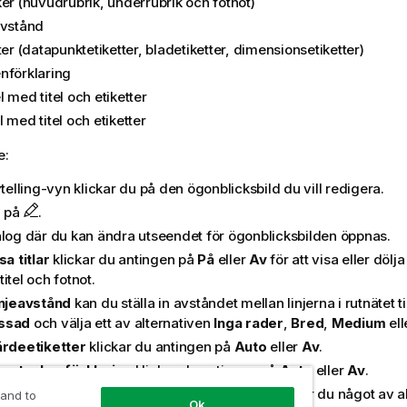
ker (huvudrubrik, underrubrik och fotnot)
avstånd
ter (datapunktetiketter, bladetiketter, dimensionsetiketter)
nförklaring
 med titel och etiketter
 med titel och etiketter
e:
ytelling-vyn klickar du på den ögonblicksbild du vill redigera.
a på
.
alog där du kan ändra utseendet för ögonblicksbilden öppnas.
sa titlar
klickar du antingen på
På
eller
Av
för att visa eller dölja
itel och fotnot.
njeavstånd
kan du ställa in avståndet mellan linjerna i rutnätet ti
ssad
och välja ett av alternativen
Inga rader
,
Bred
,
Medium
ell
rdeetiketter
klickar du antingen på
Auto
eller
Av
.
sa teckenförklaring
klickar du antingen på
Auto
eller
Av
.
axeln
och
y-axeln
Etiketter och rubrik
, markerar du något av a
 and to
Ok