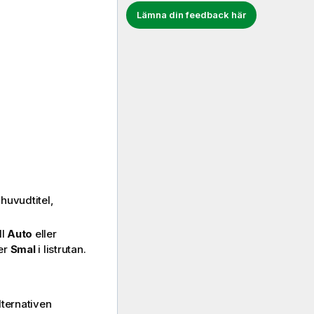
Lämna din feedback här
 huvudtitel,
ll
Auto
eller
er
Smal
i listrutan.
lternativen