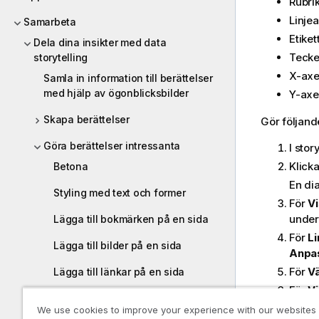
Rubri
Linje
Samarbeta
Etiket
Dela dina insikter med data
Tecke
storytelling
X-axel
Samla in information till berättelser
med hjälp av ögonblicksbilder
Y-axel
Skapa berättelser
Gör följand
Göra berättelser intressanta
I stor
Klick
Betona
En di
Styling med text och former
För
Vi
undert
Lägga till bokmärken på en sida
För
Li
Lägga till bilder på en sida
Anpa
För
Vä
Lägga till länkar på en sida
För
Vi
Ändra utseende på en
För
x-
We use cookies to improve your experience with our websites
ögonblicksbild