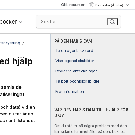
Qlik-resurser
Svenska (Ändra)
böcker
PÅ DEN HÄR SIDAN
storytelling
Ta en ögonblicksbild
ed hjälp
Visa ögonblicksbilder
Redigera anteckningar
Ta bort ögonblicksbilder
t samla de
Mer information
aliseringar.
 och data) vid en
VAR DEN HÄR SIDAN TILL HJÄLP FÖR
den du tar är en
DIG?
as när tillståndet
Om du stöter på några problem med den
här sidan eller innehållet på den, t.ex. ett