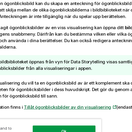
en ögonblicksbild kan du skapa en anteckning för ögonblicksbil
att skilja mellan de olika ögonblicksbilderna i bildbiblioteket nä
Anteckningen är inte tillgänglig när du spelar upp berättelsen.
tagit ögonblicksbilder av en viss visualisering kan öppna ditt
bil
ngens snabbmeny. Därifrån kan du bestämma vilken eller vilka ö
a och använda i dina berättelser. Du kan också redigera anteckni
ilderna.
ildbiblioteket öppnas från vyn för Data Storytelling visas samtl
blicksbilder från alla visualiseringar i appen.
alisering du vill ta en ögonblicksbild av är ett komplement ska 
eten för ögonblicksbilder i dess huvudskript. Det gör du genom at
för ögonblicksbild till sann.
tion finns i
Tillåt ögonblicksbilder av din visualisering
(endast
ögonblicksbild
 and to
Ok