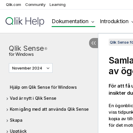
Qlik.com
Community
Learning
Dokumentation
Introduktion
Qlik Sense 
Qlik Sense
®
för
Windows
Samla 
November 2024
av ög
För att få
Hjälp om Qlik Sense för Windows
insikter du
Vad är nytt i Qlik Sense
En ögonblick
Kom igång med att använda Qlik Sense
viss tidpun
kopia av til
Skapa
för det mot
Upptäck