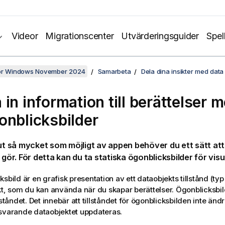
Videor
Migrationscenter
Utvärderingsguider
Spel
för Windows November 2024
Samarbeta
Dela dina insikter med data 
in information till berättelser m
onblicksbilder
 ut så mycket som möjligt av appen behöver du ett sätt at
 gör. För detta kan du ta statiska ögonblicksbilder för visu
sbild är en grafisk presentation av ett dataobjekts tillstånd (typ
kt, som du kan använda när du skapar berättelser. Ögonblicksbil
lståndet. Det innebär att tillståndet för ögonblicksbilden inte ändr
svarande dataobjektet uppdateras.