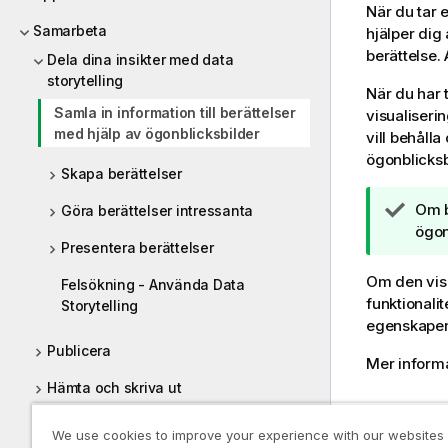
När du tar 
Samarbeta
hjälper dig 
berättelse. 
Dela dina insikter med data
storytelling
När du har 
Samla in information till berättelser
visualiseri
med hjälp av ögonblicksbilder
vill behåll
ögonblicksb
Skapa berättelser
A
Om b
Göra berättelser intressanta
n
ögon
Presentera berättelser
t
e
Om den visu
Felsökning - Använda Data
c
funktionalit
Storytelling
k
egenskapen 
n
Publicera
Mer informa
i
n
Hämta och skriva ut
g
Ta en 
o
Hjälp för utvecklare
We use cookies to improve your experience with our websites