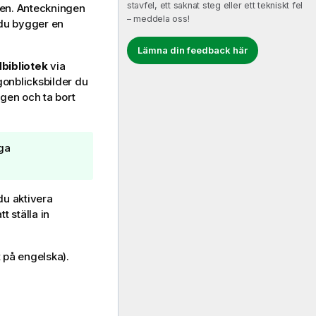
stavfel, ett saknat steg eller ett tekniskt fel
den. Anteckningen
– meddela oss!
r du bygger en
Lämna din feedback här
dbibliotek
via
gonblicksbilder du
ngen och ta bort
iga
du aktivera
t ställa in
 på engelska)
.