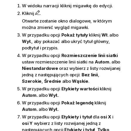
W widoku narracji kliknij migawkę do edycji.
Kliknij
.
Otwarte zostanie okno dialogowe, w którym
można zmienić wygląd migawki.
W przypadku opcji
Pokaż tytuły
kliknij
Wł.
albo
Wył.
, aby pokazać albo ukryć tytuł główny,
podtytuł i przypis.
W przypadku opcji
Rozmieszczenie linii siatki
ustaw rozmieszczenie linii siatki na
Autom.
albo
Niestandardowe
oraz wybierz z listy rozwijanej
jedną z następujących opcji:
Bez linii
,
Szerokie
,
Średnie
albo
Wąskie
.
W przypadku opcji
Etykiety wartości
kliknij
Autom.
albo
Wył.
.
W przypadku opcji
Pokaż legendę
kliknij
Autom.
albo
Wył.
.
W przypadku opcji
Etykiety i tytuł
dla
osi X
i
osi Y
wybierz z listy rozwijanej jedną z
następujących opcji
Etykiety i tytuł
,
Tylko