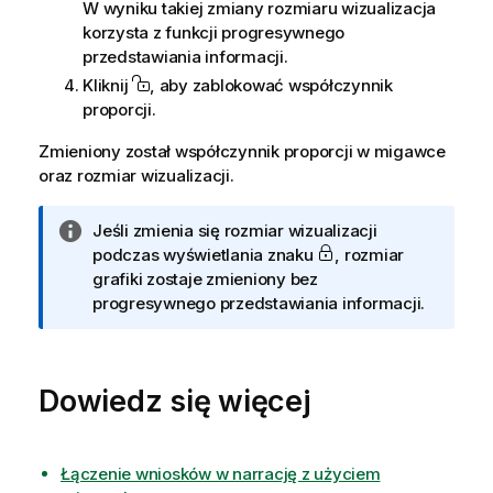
W wyniku takiej zmiany rozmiaru wizualizacja
korzysta z funkcji progresywnego
przedstawiania informacji.
Kliknij
, aby zablokować współczynnik
proporcji.
Zmieniony został współczynnik proporcji w migawce
oraz rozmiar wizualizacji.
I
Jeśli zmienia się rozmiar wizualizacji
n
podczas wyświetlania znaku
, rozmiar
f
grafiki zostaje zmieniony bez
o
progresywnego przedstawiania informacji.
r
m
a
Dowiedz się więcej
c
j
a
Łączenie wniosków w narrację z użyciem