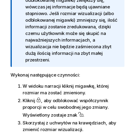
f
odblokowanej migawki) zwiększy się,
o
wówczas jej informacje będą ujawniane
r
stopniowo. Jeśli rozmiar wizualizacji (albo
m
odblokowanej migawki) zmniejszy się, ilość
a
informacji zostanie zredukowana, dzięki
c
czemu użytkownik może się skupić na
j
najważniejszych informacjach, a
a
wizualizacja nie będzie zaśmiecona zbyt
dużą ilością informacji na zbyt małej
przestrzeni.
Wykonaj następujące czynności:
W widoku narracji kliknij migawkę, której
rozmiar ma zostać zmieniony.
Kliknij
, aby odblokować współczynnik
proporcji w celu swobodnej jego zmiany.
Wyświetlony zostaje znak
.
Skorzystaj z uchwytów na krawędziach, aby
zmienić rozmiar wizualizacji.