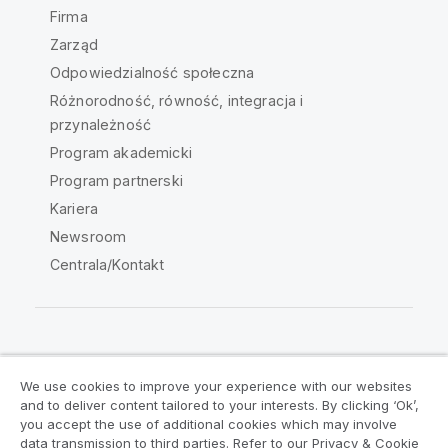
Firma
Zarząd
Odpowiedzialność społeczna
Różnorodność, równość, integracja i
przynależność
Program akademicki
Program partnerski
Kariera
Newsroom
Centrala/Kontakt
Społeczność Qlik
We use cookies to improve your experience with our websites
and to deliver content tailored to your interests. By clicking ‘Ok’,
Umowy prawne
Warunki produktu
you accept the use of additional cookies which may involve
data transmission to third parties. Refer to our Privacy & Cookie
Legal Policies
Legal Policies