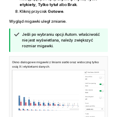
etykiety
,
Tylko tytuł
albo
Brak
.
Kliknij przycisk
Gotowe
.
Wygląd migawki uległ zmianie.
W
Jeśli po wybraniu opcji Autom. właściwość
s
nie jest wyświetlana, należy zwiększyć
k
rozmiar migawki.
a
z
Okno dialogowe migawki z liniami siatki oraz widoczną tylko
ó
osią X i etykietami danych.
w
k
a