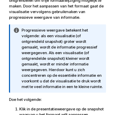
ontgrendelen om vrije formaatwijziging mogelijk te
maken. Door het aanpassen van het formaat gaat de
visualisatie vervolgens gebruikmaken van
progressieve weergave van informatie.
I
Progressieve weergave betekent het
n
volgende: als een visualisatie (of
f
ontgrendeld snapshot) groter wordt
o
gemaakt, wordt de informatie progressief
r
weergegeven. Als een visualisatie (of
m
ontgrendelde snapshot) kleiner wordt
a
gemaakt, wordt er minder informatie
t
weergegeven. Hierdoor kunt u zich
i
concentreren op de essentiële informatie en
e
voorkomt u dat de visualisatie te druk wordt
met te veel informatie in een te kleine ruimte.
Doe het volgende:
Klik in de presentatieweergave op de snapshot
waarvan u het formaat wilt aanpassen.