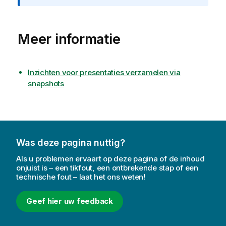
r
m
a
Meer informatie
t
i
e
Inzichten voor presentaties verzamelen via
snapshots
Was deze pagina nuttig?
Als u problemen ervaart op deze pagina of de inhoud
onjuist is – een tikfout, een ontbrekende stap of een
technische fout – laat het ons weten!
Geef hier uw feedback