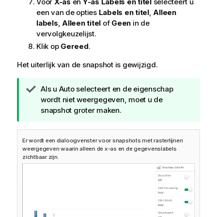
Voor
X-as
en
Y-as
Labels en titel
selecteert u
een van de opties
Labels en titel
,
Alleen
labels
,
Alleen titel
of
Geen
in de
vervolgkeuzelijst.
Klik op
Gereed
.
Het uiterlijk van de snapshot is gewijzigd.
T
Als u Auto selecteert en de eigenschap
i
wordt niet weergegeven, moet u de
p
snapshot groter maken.
Er wordt een dialoogvenster voor snapshots met rasterlijnen
weergegeven waarin alleen de x-as en de gegevenslabels
zichtbaar zijn.