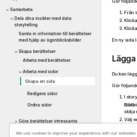
Gör följand
Samarbeta
Från s
Dela dina insikter med data
Klicka
storytelling
Klick
Samla in information till berättelser
En ny sida l
med hjälp av ögonblicksbilder
Skapa berättelser
Lägga 
Arbeta med berättelser
Arbeta med sidor
Du kan lägga
Skapa en sida
Gör följand
Redigera sidor
I stor
Bildb
Ordna sidor
skilja
Välj e
Göra berättelser intressanta
Ögonb
Presentera berättelser
We use cookies to improve your experience with our websites
för att