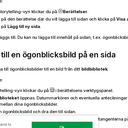
e:
torytelling-vyn klickar du på
Berättelser
.
 på den berättelse där du vill lägga till sidan och klicka på
Visa 
a på
Lägg till ny sida
.
äggs till. Du kan nu lägga till innehåll på sidan, t.ex. ögonblicksbi
till en ögonblicksbild på en sida
 till ögonblicksbilder till en bild från ditt
bildbibliotek
.
e:
ytelling-vyn klickar du på
i berättelsens verktygspanel.
iblioteket
öppnas. Datummarkören och eventuella anteckningar h
 mellan dina ögonblicksbilder.
n ögonblicksbild och dra den till sidan.
licksbilden fästs vid rutnätet. Du kan använda piltangenterna 
 and to
 flytta den fritt.
Ok