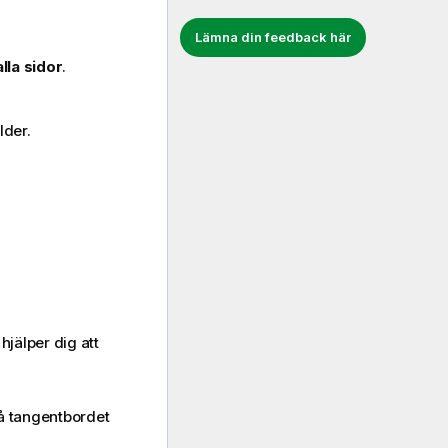
Lämna din feedback här
alla sidor
.
lder.
jälper dig att
på tangentbordet