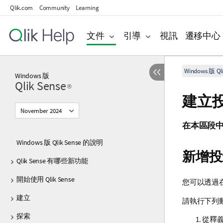
Qlik.com
Community
Learning
文件
引導
視訊
遷移中心
Windows 版 Qli
Windows
版
Qlik Sense
®
建立
November 2024
在本區段
Windows 版 Qlik Sense 的說明
新增投
Qlik Sense 有哪些新功能
開始使用 Qlik Sense
您可以透過
建立
請執行下列
探索
從釋