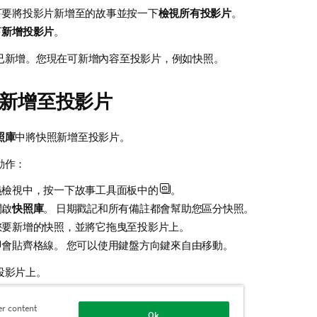
下要將投影片新增至的故事並按一下
檢視所有投影片
。
下
新增投影片
。
已新增。您現在可新增內容至投影片，例如快照。
新增至投影片
照庫
中將快照新增至投影片。
動作：
義檢視中，按一下故事工具面板中的
。
開啟
快照庫
。 日期戳記和所有備註都會幫助您區分快照。
您要新增的快照，並將它拖曳至投影片上。
即會貼齊格線。 您可以使用鍵盤方向鍵來自由移動。
投影片上。
er content
資料工作表新增至投影片
Ok