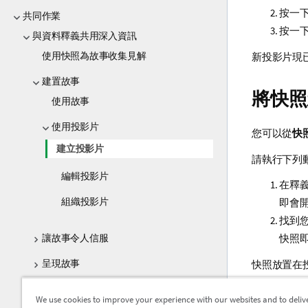
按一
共同作業
按一
與資料釋義共用深入資訊
使用快照為故事收集見解
新投影片現
建置故事
將快照
使用故事
使用投影片
您可以從
快
建立投影片
請執行下列
編輯投影片
在釋
組織投影片
即會
找到
快照
讓故事令人信服
呈現故事
快照放置在
疑難排解 - 使用資料釋義
We use cookies to improve your experience with our websites and to deliv
將即時