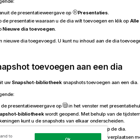
lgende:
vanuit de presentatieweergave op
Presentaties
.
op de presentatie waaraan u de dia wilt toevoegen en klik op
Alle
op
Nieuwe dia toevoegen
.
n nieuwe dia toegevoegd. U kunt nu inhoud aan de dia toevoege
napshot toevoegen aan een dia
uit uw
Snapshot-bibliotheek
snapshots toevoegen aan een dia.
lgende:
in de presentatieweergave op
in het venster met presentatieh
apshot-bibliotheek
wordt geopend. Met behulp van de tijdstem
keningen kunt u de snapshots van elkaar onderscheiden.
de snapshot die u wilt toevoegen en sleep deze op de dia.
 and to
pshot wordt uitgelijnd op het raster. U kunt deze verplaatsen me
Ok