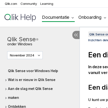
Qlik.com
Community
Learning
Documentatie
Onboarding
Qlik Sense 
Qlik Sense
®
Inzichten de
onder
Windows
Een d
November 2024
In deze se
Qlik Sense voor Windows Help
vanuit ve
Wat is er nieuw in Qlik Sense
Een di
Aan de slag met Qlik Sense
maken
U kunt uw p
Ontdekken