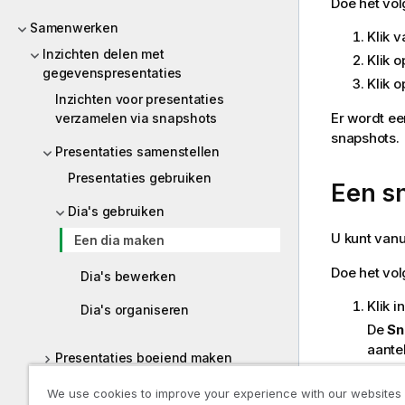
Doe het vo
Samenwerken
Klik 
Inzichten delen met
Klik 
gegevenspresentaties
Klik 
Inzichten voor presentaties
Er wordt ee
verzamelen via snapshots
snapshots.
Presentaties samenstellen
Presentaties gebruiken
Een s
Dia's gebruiken
U kunt van
Een dia maken
Doe het vo
Dia's bewerken
Klik 
Dia's organiseren
De
Sn
aante
Presentaties boeiend maken
Zoek 
Presentaties geven
We use cookies to improve your experience with our websites
De sna