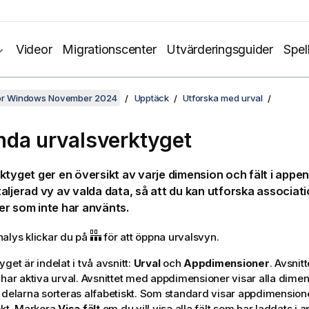
Videor
Migrationscenter
Utvärderingsguider
Spel
för Windows November 2024
Upptäck
Utforska med urval
da urvalsverktyget
ktyget ger en översikt av varje dimension och fält i appe
aljerad vy av valda data, så att du kan utforska associati
r som inte har använts.
alys klickar du på
för att öppna urvalsvyn.
get är indelat i två avsnitt:
Urval
och
Appdimensioner
. Avsnit
 har aktiva urval. Avsnittet med appdimensioner visar alla dimen
 delarna sorteras alfabetiskt. Som standard visar appdimension
ekt. Markera
Visa fält
om du vill visa alla fält som har laddats i