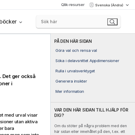
Qlik-resurser
Svenska (Ändra)
böcker
PÅ DEN HÄR SIDAN
Göra val och rensa val
Söka i delavsnittet Appdimensioner
Rulla i urvalsverktyget
n. Det ger också
Generera insikter
oner i
Mer information
VAR DEN HÄR SIDAN TILL HJÄLP FÖR
tet med urval visar
DIG?
sioner utan aktiva
Om du stöter på några problem med den
er bara
här sidan eller innehållet på den, t.ex. ett
 appen men som inte