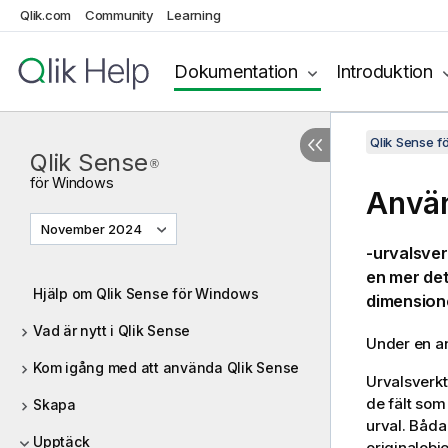
Qlik.com
Community
Learning
Dokumentation
Introduktion
Qlik Sense 
Qlik Sense
®
för
Windows
Använ
November 2024
-urvalsver
en mer det
Hjälp om Qlik Sense för Windows
dimensione
Vad är nytt i Qlik Sense
Under en an
Kom igång med att använda Qlik Sense
Urvalsverkty
de fält som
Skapa
urval. Båda
Upptäck
originalobj