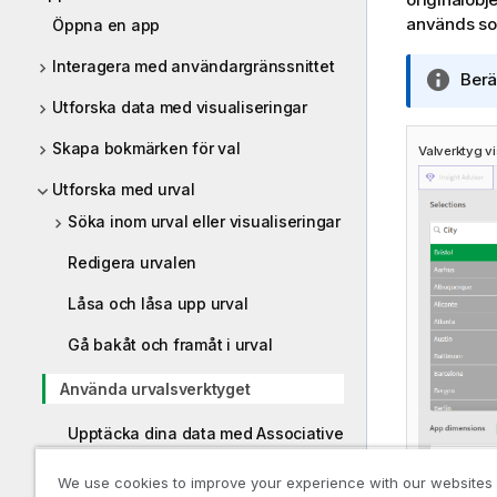
används so
Öppna en app
Interagera med användargränssnittet
A
Berä
n
Utforska data med visualiseringar
t
Skapa bokmärken för val
e
Valverktyg vi
c
Utforska med urval
k
Söka inom urval eller visualiseringar
n
i
Redigera urvalen
n
g
Låsa och låsa upp urval
o
Gå bakåt och framåt i urval
m
i
Använda urvalsverktyget
n
f
Upptäcka dina data med Associative
o
Insights
r
We use cookies to improve your experience with our websites
m