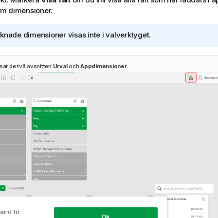
m dimensioner.
knade dimensioner visas inte i valverktyget.
sar de två avsnitten
Urval
och
Appdimensioner
.
 and to
Ok