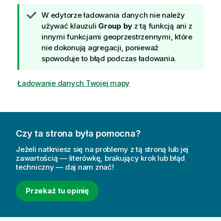
W
W edytorze ładowania danych nie należy
s
używać klauzuli
Group by
z tą funkcją ani z
k
innymi funkcjami geoprzestrzennymi, które
a
nie dokonują agregacji, ponieważ
z
spowoduje to błąd podczas ładowania.
ó
w
Ładowanie danych Twojej mapy
k
a
Czy ta strona była pomocna?
Jeżeli natkniesz się na problemy z tą stroną lub jej
zawartością — literówkę, brakujący krok lub błąd
techniczny — daj nam znać!
Przekaż tu opinię