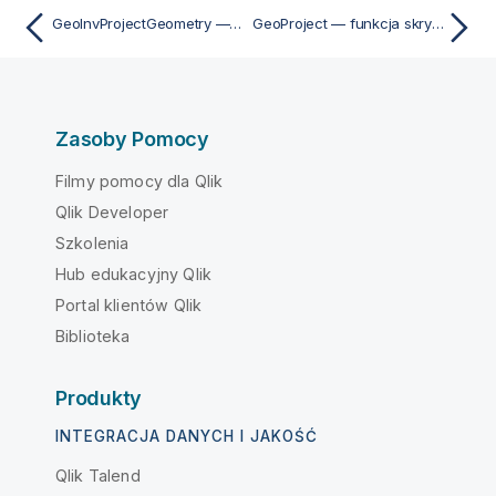
GeoInvProjectGeometry — funkcja skryptu i funkcja wykresu
GeoProject — funkcja skryptu i funkcja wykresu
Zasoby Pomocy
Filmy pomocy dla Qlik
Qlik Developer
Szkolenia
Hub edukacyjny Qlik
Portal klientów Qlik
Biblioteka
Produkty
INTEGRACJA DANYCH I JAKOŚĆ
Qlik Talend