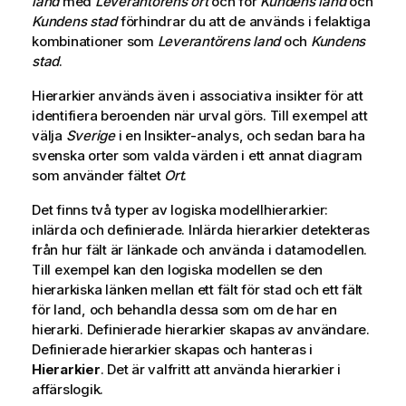
land
med
Leverantörens ort
och för
Kundens land
och
Kundens stad
förhindrar du att de används i felaktiga
kombinationer som
Leverantörens land
och
Kundens
stad
.
Hierarkier används även i associativa insikter för att
identifiera beroenden när urval görs. Till exempel att
välja
Sverige
i en
Insikter
-analys, och sedan bara ha
svenska orter som valda värden i ett annat diagram
som använder fältet
Ort
.
Det finns två typer av logiska modellhierarkier:
inlärda och definierade. Inlärda hierarkier detekteras
från hur fält är länkade och använda i datamodellen.
Till exempel kan den logiska modellen se den
hierarkiska länken mellan ett fält för stad och ett fält
för land, och behandla dessa som om de har en
hierarki. Definierade hierarkier skapas av användare.
Definierade hierarkier skapas och hanteras i
Hierarkier
. Det är valfritt att använda hierarkier i
affärslogik.