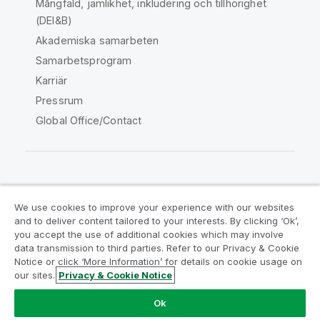
Mångfald, jämlikhet, inkludering och tillhörighet
(DEI&B)
Akademiska samarbeten
Samarbetsprogram
Karriär
Pressrum
Global Office/Contact
Qlik Community
We use cookies to improve your experience with our websites
and to deliver content tailored to your interests. By clicking ‘Ok’,
Juridiska avtal
Produktvillkor
you accept the use of additional cookies which may involve
data transmission to third parties. Refer to our Privacy & Cookie
Legal Policies
Legal Policies
Notice or click ‘More Information’ for details on cookie usage on
Användningsvillkor
Varumärken
our sites.
Privacy & Cookie Notice
Do Not Share My Info
Ok
Copyright © 1993-2026 QlikTech International AB. Alla