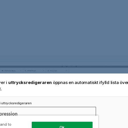
ver i
uttrycksredigeraren
öppnas en automatiskt ifylld lista ö
.
i uttrycksredigeraren
 and to
Ok