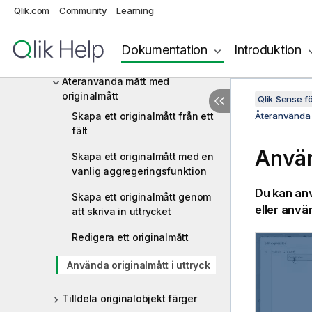
Återanvända visualiseringar
Qlik.com
Community
Learning
med en originalvisualisering
Återanvända dimensioner med
Dokumentation
Introduktion
originaldimensioner
Återanvända mått med
originalmått
Qlik Sense 
Skapa ett originalmått från ett
Återanvända 
fält
Använ
Skapa ett originalmått med en
vanlig aggregeringsfunktion
Du kan anv
Skapa ett originalmått genom
eller anvä
att skriva in uttrycket
Redigera ett originalmått
Använda originalmått i uttryck
Tilldela originalobjekt färger