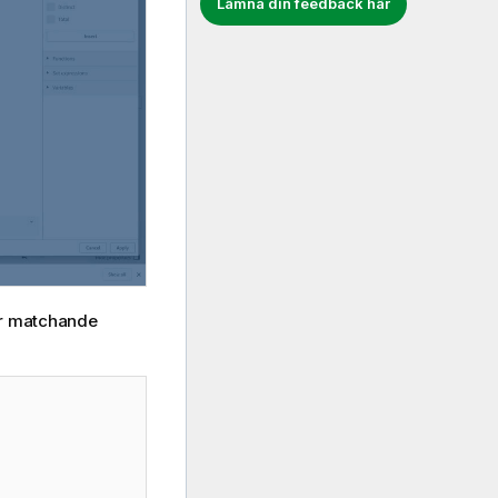
Lämna din feedback här
ver matchande