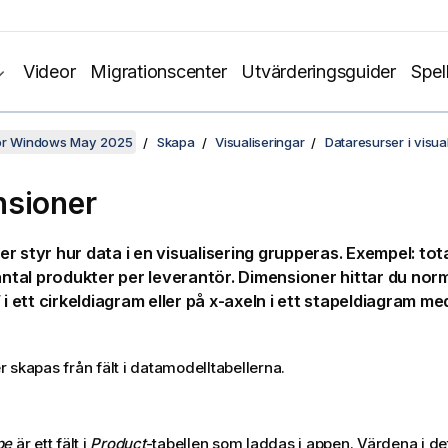
Videor
Migrationscenter
Utvärderingsguider
Spel
för Windows May 2025
Skapa
Visualiseringar
Dataresurser i visua
sioner
r styr hur data i en visualisering grupperas. Exempel: tota
 antal produkter per leverantör. Dimensioner hittar du nor
 i ett cirkeldiagram eller på x-axeln i ett stapeldiagram me
 skapas från fält i datamodelltabellerna.
pe
är ett fält i
Product
-tabellen som laddas i appen. Värdena i det