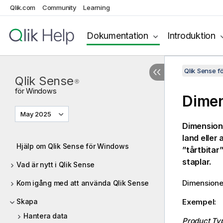
Qlik.com
Community
Learning
Dokumentation
Introduktion
Qlik Sense 
Qlik Sense
®
för
Windows
Dimen
May 2025
Dimensione
land eller
Hjälp om Qlik Sense för Windows
”tårtbitar”
staplar.
Vad är nytt i Qlik Sense
Dimensioner
Kom igång med att använda Qlik Sense
Skapa
Exempel:
Hantera data
Product Ty