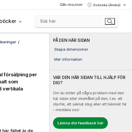
Qlik-resurser
Svenska (Ändra)
böcker
PÅ DEN HÄR SIDAN
liseringar
Skapa dimensioner
Mer information
l försäljning per
VAR DEN HÄR SIDAN TILL HJÄLP FÖR
malt som
DIG?
d vertikala
Om du stöter på några problem med den
här sidan eller innehållet på den, t.ex. ett
stavfel, ett saknat steg eller ett tekniskt fel
– meddela oss!
Lämna din feedback här
 här fältet är de