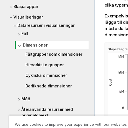
olika typer
Skapa appar
Exempelvis 
Visualiseringar
lägga till 
Dataresurser i visualiseringar
måste du läg
Fält
dimensione
Dimensioner
Stapeldiagr
Fältgrupper som dimensioner
Hierarkiska grupper
Cykliska dimensioner
Beräknade dimensioner
Mått
Återanvända resurser med
originalobjekt
We use cookies to improve your experience with our websites
Använda uttryck i visualiseringar