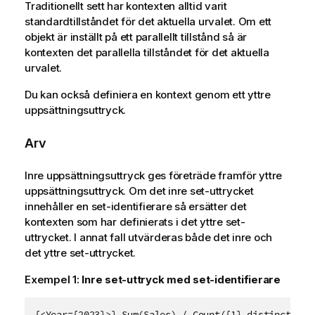
Traditionellt sett har kontexten alltid varit
standardtillståndet för det aktuella urvalet. Om ett
objekt är inställt på ett parallellt tillstånd så är
kontexten det parallella tillståndet för det aktuella
urvalet.
Du kan också definiera en kontext genom ett yttre
uppsättningsuttryck.
Arv
Inre uppsättningsuttryck ges företräde framför yttre
uppsättningsuttryck. Om det inre set-uttrycket
innehåller en set-identifierare så ersätter det
kontexten som har definierats i det yttre set-
uttrycket. I annat fall utvärderas både det inre och
det yttre set-uttrycket.
Exempel 1:
Inre set-uttryck med set-identifierare
{<Year={2023}>} Sum(Sales) / Count({1} distinct Ord