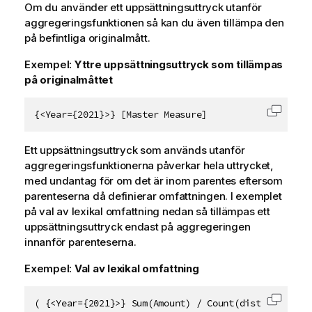
Om du använder ett uppsättningsuttryck utanför
aggregeringsfunktionen så kan du även tillämpa den
på befintliga originalmått.
Exempel:
Yttre uppsättningsuttryck som tillämpas
på originalmåttet
{<Year={2021}>} [Master Measure]
Kopiera
Ett uppsättningsuttryck som används utanför
aggregeringsfunktionerna påverkar hela uttrycket,
med undantag för om det är inom parentes eftersom
parenteserna då definierar omfattningen. I exemplet
på val av lexikal omfattning nedan så tillämpas ett
uppsättningsuttryck endast på aggregeringen
innanför parenteserna.
Exempel:
Val av lexikal omfattning
( {<Year={2021}>} Sum(Amount) / Count(distinct Cust
Kopiera