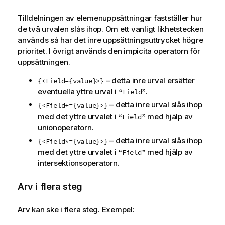
Tilldelningen av elemenuppsättningar fastställer hur
de två urvalen slås ihop. Om ett vanligt likhetstecken
används så har det inre uppsättningsuttrycket högre
prioritet. I övrigt används den impicita operatorn för
uppsättningen.
– detta inre urval ersätter
{<Field={value}>}
eventuella yttre urval i
.
“Field”
– detta inre urval slås ihop
{<Field+={value}>}
med det yttre urvalet i
med hjälp av
“Field”
unionoperatorn.
– detta inre urval slås ihop
{<Field*={value}>}
med det yttre urvalet i
med hjälp av
“Field”
intersektionsoperatorn.
Arv i flera steg
Arv kan ske i flera steg. Exempel: