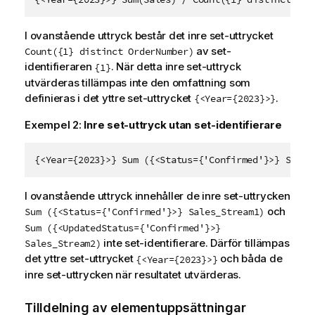
I ovanstående uttryck består det inre set-uttrycket
av set-
Count({1} distinct OrderNumber)
identifieraren
. När detta inre set-uttryck
{1}
utvärderas tillämpas inte den omfattning som
definieras i det yttre set-uttrycket
.
{<Year={2023}>}
Exempel 2:
Inre set-uttryck utan set-identifierare
{<Year={2023}>} Sum ({<Status={'Confirmed'}>} Sales
I ovanstående uttryck innehåller de inre set-uttrycken
och
Sum ({<Status={'Confirmed'}>} Sales_Stream1)
Sum ({<UpdatedStatus={'Confirmed'}>}
inte set-identifierare. Därför tillämpas
Sales_Stream2)
det yttre set-uttrycket
och båda de
{<Year={2023}>}
inre set-uttrycken när resultatet utvärderas.
Tilldelning av elementuppsättningar