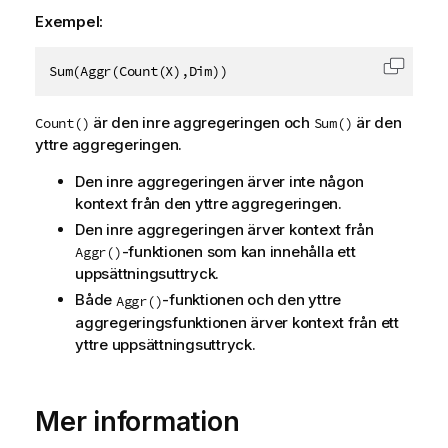
Exempel:
Sum(Aggr(Count(X),Dim))
Kopiera
är den inre aggregeringen och
är den
Count()
Sum()
yttre aggregeringen.
Den inre aggregeringen ärver inte någon
kontext från den yttre aggregeringen.
Den inre aggregeringen ärver kontext från
-funktionen som kan innehålla ett
Aggr()
uppsättningsuttryck.
Både
-funktionen och den yttre
Aggr()
aggregeringsfunktionen ärver kontext från ett
yttre uppsättningsuttryck.
Mer information